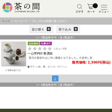
さがす
カート
メニュー
トップ
> キーワード > おしゃれな茶器と楽しみたい
並び替え
絞り込み
1
～
1
商品表示中（全
1
商品中）
レビュー
0
件
一心作円か急須白
窯元の製造中止に伴い廃版となりました。大変申し訳..
販売価格: 2,990円(税込)
●カラー/白、黒、ピンク、グリーン
※写真は白です。
1
1
～
1
商品表示中（全
1
商品中）