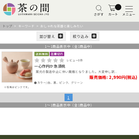
さがす
カート
メニュー
トップ
> キーワード > おしゃれな茶器と楽しみたい
並び替え
絞り込み
1
～
1
商品表示中（全
1
商品中）
レビュー
0
件
一心作円か急須桃
窯元の製造中止に伴い廃版となりました。大変申し訳..
販売価格: 2,990円(税込)
●カラー/白、黒、ピンク、グリーン
※写真はピンクです。
1
1
～
1
商品表示中（全
1
商品中）