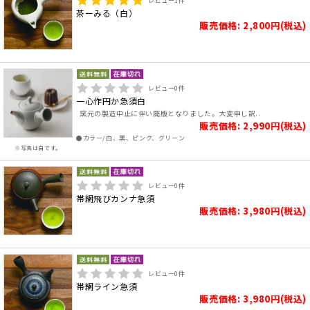
レビュー
1
件
茶ーみる（白）
販売価格: 2,800円(税込)
レビュー
0
件
一心作円か急須白
窯元の製造中止に伴い廃版となりました。大変申し訳..
販売価格: 2,990円(税込)
●カラー/白、黒、ピンク、グリーン
※写真は白です。
レビュー
0
件
帯網飛びカンナ急須
販売価格: 3,980円(税込)
レビュー
0
件
帯網ライン急須
販売価格: 3,980円(税込)