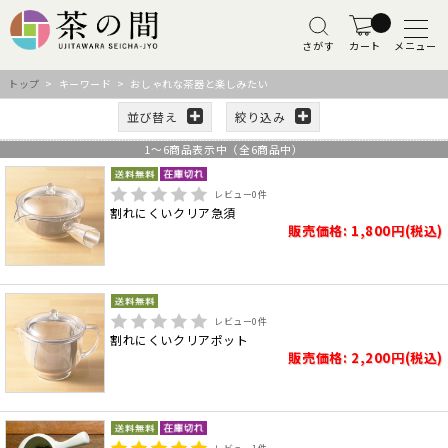
さがす
カート
メニュー
トップ
> キーワード > おしゃれな茶器と楽しみたい
並び替え
絞り込み
1
～
6
商品表示中（全
6
商品中）
レビュー
0
件
割れにくいクリア急須
販売価格: 1,800円(税込)
レビュー
0
件
割れにくいクリアポット
販売価格: 2,200円(税込)