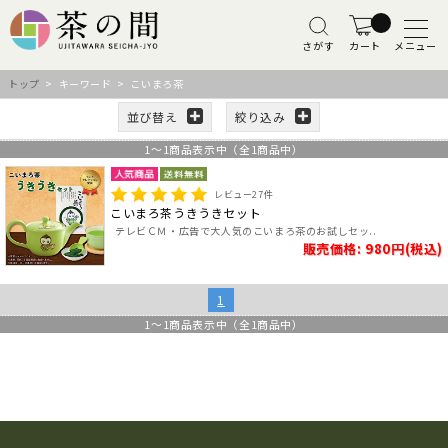
さがす
カート
メニュー
トップ
> キーワード > こいまろ茶
並び替え
絞り込み
1
～
1
商品表示中（全
1
商品中）
レビュー
27
件
こいまろ茶うきうきセット
テレビＣＭ・広告で大人気のこいまろ茶のお試しセッ..
販売価格: 980円(税込)
1
1
～
1
商品表示中（全
1
商品中）