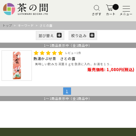
さがす
カート
メニュー
トップ
> キーワード > さとの露
並び替え
絞り込み
1
～
1
商品表示中（全
1
商品中）
レビュー
1
件
熱湯かぶせ茶 さとの露
美味しい飲み方 茶葉８ｇを急須に入れ、お湯を１５..
販売価格: 1,080円(税込)
1
1
～
1
商品表示中（全
1
商品中）