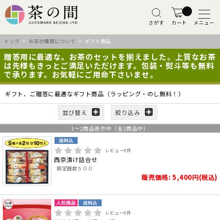
さがす
カート
メニュー
トップ
>
お茶の種類について
> ギフト商品
贈答用に最適な。お茶のセットを揃えました。上質なお茶
は先様もきっとご満足いただけます。包装・熨斗等も無料
で承ります。お気軽にご用命下さいませ。
ギフト、ご贈答に最適なギフト商品（ラッピング・のし無料！）
並び替え
絞り込み
1
～
2
商品表示中（全
2
商品中）
レビュー
0
件
西京漬け詰合せ
限定個数５００
販売価格: 5,400円(税込)
レビュー
0
件