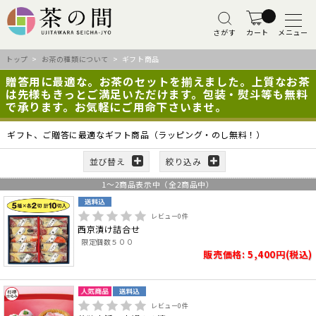
さがす
カート
メニュー
トップ
>
お茶の種類について
> ギフト商品
贈答用に最適な。お茶のセットを揃えました。上質なお茶
は先様もきっとご満足いただけます。包装・熨斗等も無料
で承ります。お気軽にご用命下さいませ。
ギフト、ご贈答に最適なギフト商品（ラッピング・のし無料！）
並び替え
絞り込み
1
～
2
商品表示中（全
2
商品中）
レビュー
0
件
西京漬け詰合せ
限定個数５００
販売価格: 5,400円(税込)
レビュー
0
件