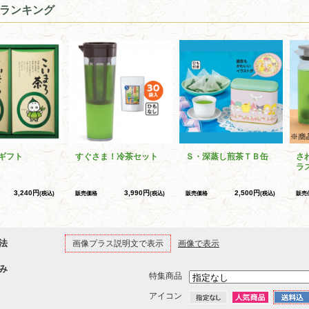
ランキング
ギフト
すぐさま！冷茶セット
Ｓ・深蒸し煎茶ＴＢ缶
さ
ラ
3,240円
3,990円
2,500円
(税込)
販売価格
(税込)
販売価格
(税込)
販売
法
画像プラス説明文で表示
画像で表示
み
特集商品
アイコン