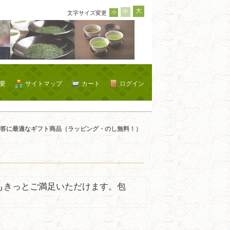
大
中
小
文字サイズ変更
要
サイトマップ
カート
ログイン
答に最適なギフト商品（ラッピング・のし無料！）
もきっとご満足いただけます。包