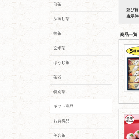
煎茶
並び替
表示件
深蒸し茶
抹茶
商品一覧 (
玄米茶
ほうじ茶
茶器
特別茶
ギフト商品
お買得品
美容茶