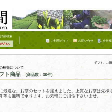
詳細検索
ご利用ガイド
お問い合せ
会社概
ださい。
ギフト、ご贈
の種類について
フト商品
(商品数：30件)
に最適な。お茶のセットを揃えました。上質なお茶は先様
斗等も無料で承ります。お気軽にご用命下さいませ。