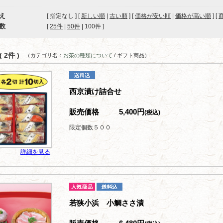
え
[ 指定なし ] [
新しい順
|
古い順
] [
価格が安い順
|
価格が高い順
] [
数
[ 
25件
 | 
50件
 | 
100件
 ]
 2件 )
（カテゴリ名：
お茶の種類について
/ ギフト商品）
西京漬け詰合せ
販売価格
5,400円
(税込)
限定個数５００
詳細を見る
若狭小浜 小鯛ささ漬