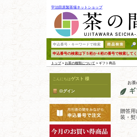
宇治田原製茶場ネットショップ
申込番号の検索は下５桁か４桁の番号で検索してく
トップ
>
お茶の種類について
> ギフト商品
ゲスト 様
こんにちは
お茶
ギ
ログイン
贈答用
装・熨