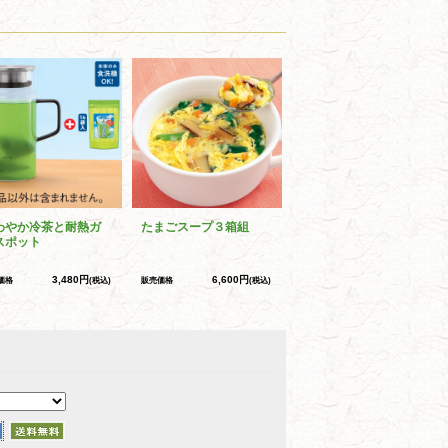
わやか冷茶と耐熱ガ
たまごスープ３箱組
スポット
3,480円
6,600円
価格
(税込)
販売価格
(税込)