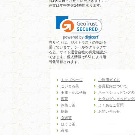
■
は休業日とさせていただきます。ご
注文は年中無休24時間承ります。
当サイトは、ジオトラストの認証を
受けています。シールをクリックす
ると、サイト運営会社の身元確認が
できます。個人情報はSSLにより暗
号化送信されます。
トップページ
ご利用ガイド
こいまろ茶
会員登録について
玉露・かぶせ茶
ネットショッピングの
煎茶
カタログショッピング
深蒸し茶
よくあるご質問
抹茶
お問い合わせ
玄米茶
ほうじ茶
茶器