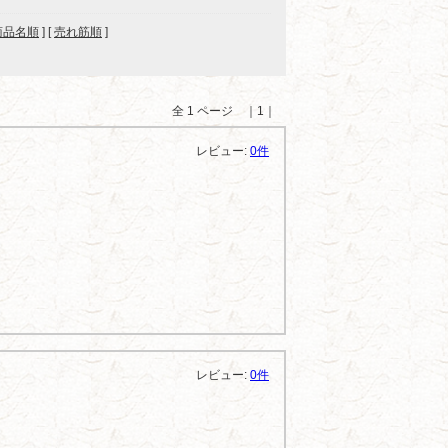
商品名順
] [
売れ筋順
]
全 1 ページ ｜1｜
レビュー:
0件
レビュー:
0件