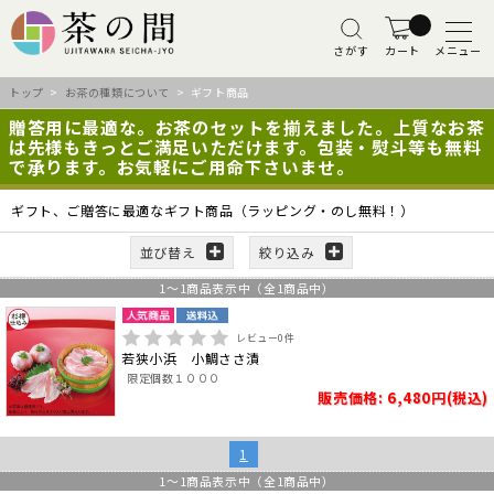
さがす
カート
メニュー
トップ
>
お茶の種類について
> ギフト商品
贈答用に最適な。お茶のセットを揃えました。上質なお茶
は先様もきっとご満足いただけます。包装・熨斗等も無料
で承ります。お気軽にご用命下さいませ。
ギフト、ご贈答に最適なギフト商品（ラッピング・のし無料！）
並び替え
絞り込み
1
～
1
商品表示中（全
1
商品中）
レビュー
0
件
若狭小浜 小鯛ささ漬
限定個数１０００
販売価格: 6,480円(税込)
1
1
～
1
商品表示中（全
1
商品中）