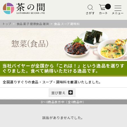
さがす
カート
メニュー
トップ
>
食品 菓子 健康食品 雑貨
> 食品 スープ 調味料
当社バイヤーが全国から「これは！」という逸品を選りす
ぐりました。食べて納得いただける逸品です。
全国選りすぐりの食品・スープ・調味料を厳選いたしました。
並び替え
0
～
0
商品表示中（全
0
商品中）
該当がありませんでした。