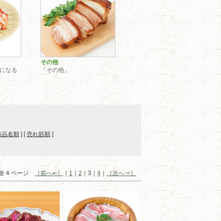
その他
になる
「その他」
商品名順
] [
売れ筋順
]
全 4 ページ
［前へ⇐］
｜
1
｜
2
｜3｜
4
｜
［次へ⇒］