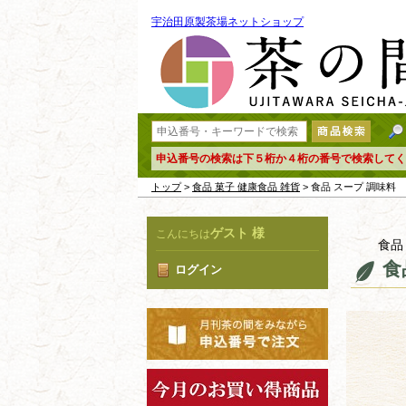
宇治田原製茶場ネットショップ
申込番号の検索は下５桁か４桁の番号で検索してく
トップ
>
食品 菓子 健康食品 雑貨
> 食品 スープ 調味料
ゲスト 様
こんにちは
食品
食
ログイン