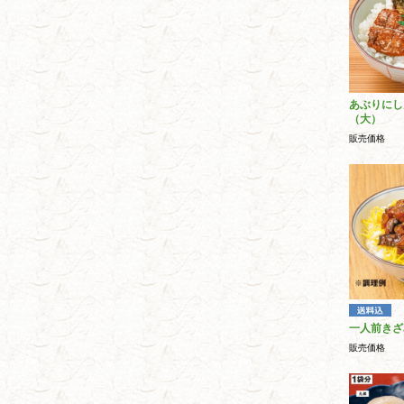
あぶりにし
（大）
販売価格
一人前きざ
販売価格