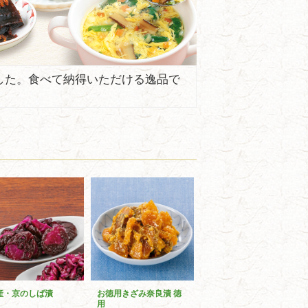
した。食べて納得いただける逸品で
産・京のしば漬
お徳用きざみ奈良漬 徳
用