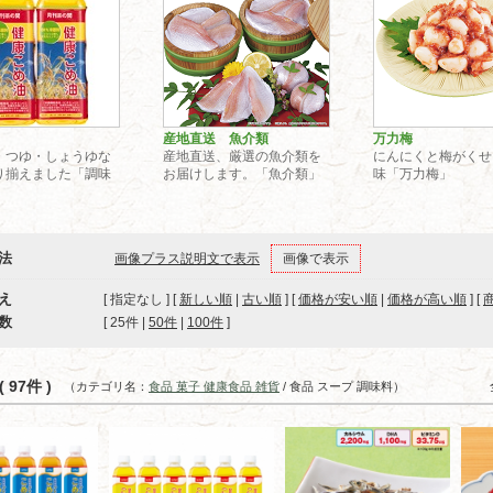
産地直送 魚介類
万力梅
・つゆ・しょうゆな
産地直送、厳選の魚介類を
にんにくと梅がくせ
り揃えました「調味
お届けします。「魚介類」
味「万力梅」
法
画像プラス説明文で表示
画像で表示
え
[ 指定なし ] [
新しい順
|
古い順
] [
価格が安い順
|
価格が高い順
] [
数
[ 
25件
 | 
50件
 | 
100件
 ]
 97件 )
（カテゴリ名：
食品 菓子 健康食品 雑貨
/ 食品 スープ 調味料）