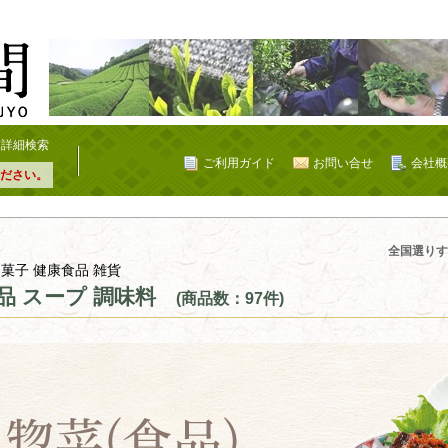
詳細検索
ご利用ガイド
お問い合せ
会社概
ださい。
全国選りす
 菓子 健康食品 雑貨
品 スープ 調味料
(商品数：97件)