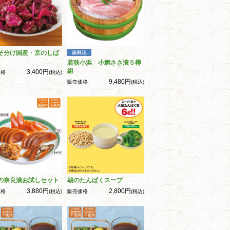
そ分け国産・京のしば
若狭小浜 小鯛ささ漬５樽
組
3,400円
価格
(税込)
9,480円
販売価格
(税込)
の奈良漬お試しセット
朝のたんぱくスープ
3,880円
2,800円
価格
(税込)
販売価格
(税込)