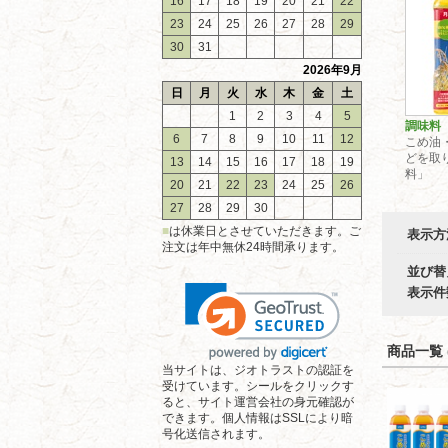
16
17
18
19
20
21
22
23
24
25
26
27
28
29
30
31
2026年9月
日
月
火
水
木
金
土
1
2
3
4
5
調味料
6
7
8
9
10
11
12
こめ油
どを取
13
14
15
16
17
18
19
料」
20
21
22
23
24
25
26
27
28
29
30
■
は休業日とさせていただきます。ご
表示方
注文は年中無休24時間承ります。
並び替
表示件
商品一覧 (
当サイトは、ジオトラストの認証を
受けています。シールをクリックす
ると、サイト運営会社の身元確認が
できます。個人情報はSSLにより暗
号化送信されます。