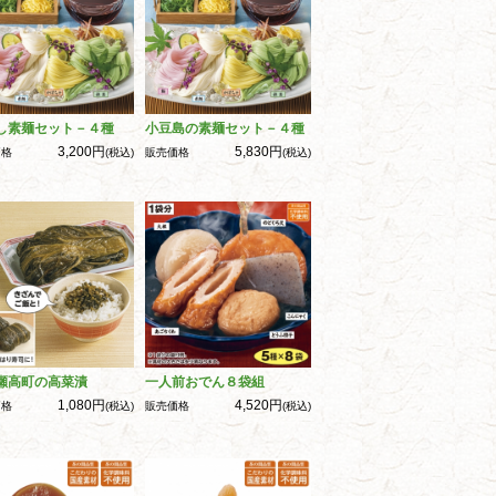
し素麺セット－４種
小豆島の素麺セット－４種
3,200円
5,830円
価格
(税込)
販売価格
(税込)
瀬高町の高菜漬
一人前おでん８袋組
1,080円
4,520円
価格
(税込)
販売価格
(税込)