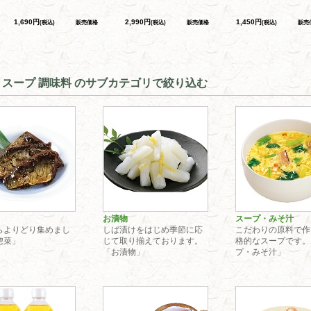
1,690円
2,990円
1,450円
(税込)
販売価格
(税込)
販売価格
(税込)
販売
 スープ 調味料 のサブカテゴリで絞り込む
お漬物
スープ・みそ汁
らよりどり集めまし
しば漬けをはじめ季節に応
こだわりの原料で作
惣菜」
じて取り揃えております。
格的なスープです。
「お漬物」
プ・みそ汁」