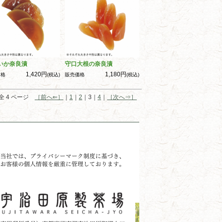
いか奈良漬
守口大根の奈良漬
1,420円
1,180円
価格
(税込)
販売価格
(税込)
全 4 ページ
［前へ⇐］
｜
1
｜
2
｜3｜
4
｜
［次へ⇒］