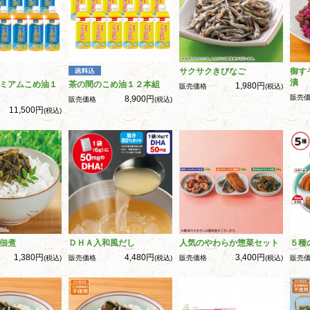
サクサクきびなご
御す
漬
ミアムこめ油１
茶の間のこめ油１２本組
1,980円
販売価格
(税込)
販売
8,900円
販売価格
(税込)
11,500円
(税込)
佃煮
ＤＨＡ入和風だし
人気のやわらか惣菜セット
５種
1,380円
4,480円
3,400円
(税込)
販売価格
(税込)
販売価格
(税込)
販売