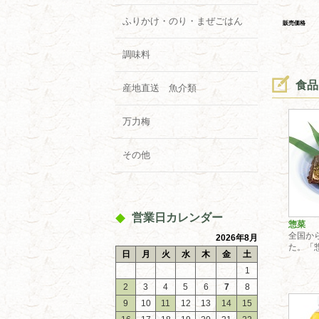
ふりかけ・のり・まぜごはん
販売価格
調味料
食品
産地直送 魚介類
万力梅
その他
営業日カレンダー
惣菜
全国か
2026年8月
た。「
日
月
火
水
木
金
土
1
2
3
4
5
6
7
8
9
10
11
12
13
14
15