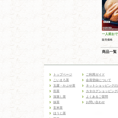
一人前おで
販売価格
商品一覧 (
トップページ
ご利用ガイド
こいまろ茶
会員登録について
玉露・かぶせ茶
ネットショッピングの
煎茶
カタログショッピング
深蒸し茶
よくあるご質問
抹茶
お問い合わせ
玄米茶
ほうじ茶