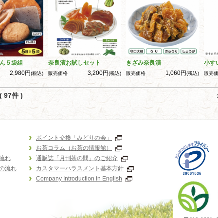
ん５袋組
奈良漬お試しセット
きざみ奈良漬
小す
2,980円
3,200円
1,060円
(税込)
販売価格
(税込)
販売価格
(税込)
販売
 97件 )
ポイント交換「みどりの会」
お茶コラム（お茶の情報館）
流れ
通販誌「月刊茶の間」のご紹介
の流れ
カスタマーハラスメント基本方針
Company Introduction in English