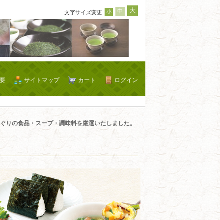
大
中
小
文字サイズ変更
要
サイトマップ
カート
ログイン
ぐりの食品・スープ・調味料を厳選いたしました。