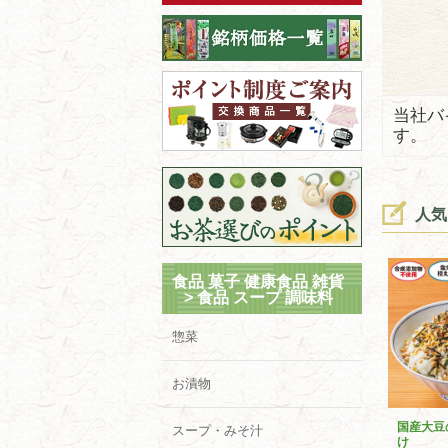
当社バ
す。
人気
食品 菓子 健康食品 雑貨
>
食品 スープ 調味料
惣菜
お漬物
国産大豆
スープ・みそ汁
け