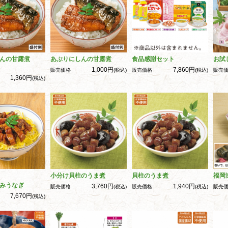
んの甘露煮
あぶりにしんの甘露煮
食品感謝セット
お試
1,000円
7,860円
販売価格
(税込)
販売価格
(税込)
販売
1,360円
(税込)
小分け貝柱のうま煮
貝柱のうま煮
福岡
みうなぎ
3,760円
1,940円
販売価格
(税込)
販売価格
(税込)
販売
7,670円
(税込)