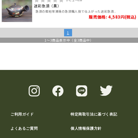
レビュー
0
件
迷彩急須（黒）
急須の産地常滑焼の急須職人技で仕上がった迷彩急須..
販売価格: 4,583円(税込)
1
1
～
3
商品表示中（全
3
商品中）
ご利用ガイド
特定商取引法に基づく表記
よくあるご質問
個人情報保護方針