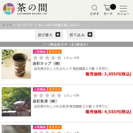
さがす
カート
メニュー
トップ
> キーワード > おしゃれな茶器と楽しみたい
並び替え
絞り込み
1
～
3
商品表示中（全
3
商品中）
レビュー
0
件
迷彩カップ（緑)
迷彩柄のおしゃれなカップ 限定個数２０個 ※手作り..
販売価格: 3,055円(税込)
レビュー
0
件
迷彩急須（緑）
迷彩柄がおしゃれな急須 限定個数２０個 ※手作りに..
販売価格: 4,583円(税込)