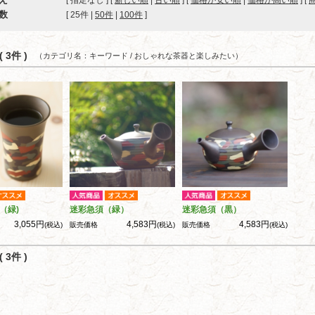
[ 指定なし ] [
新しい順
|
古い順
] [
価格が安い順
|
価格が高い順
] [
数
[ 
25件
 | 
50件
 | 
100件
 ]
 3件 )
（カテゴリ名：キーワード / おしゃれな茶器と楽しみたい）
（緑)
迷彩急須（緑）
迷彩急須（黒）
3,055円
4,583円
4,583円
(税込)
販売価格
(税込)
販売価格
(税込)
 3件 )