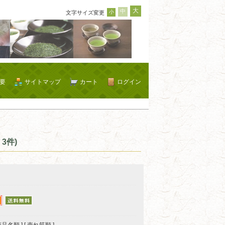
大
中
小
文字サイズ変更
要
サイトマップ
カート
ログイン
3件)