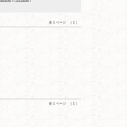
商品名順
] [
売れ筋順
]
全 1 ページ ｜1｜
全 1 ページ ｜1｜