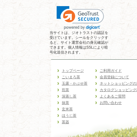
当サイトは、ジオトラストの認証を
受けています。シールをクリックす
ると、サイト運営会社の身元確認が
できます。個人情報はSSLにより暗
号化送信されます。
トップページ
ご利用ガイド
こいまろ茶
会員登録について
玉露・かぶせ茶
ネットショッピングの
煎茶
カタログショッピング
深蒸し茶
よくあるご質問
抹茶
お問い合わせ
玄米茶
ほうじ茶
茶器