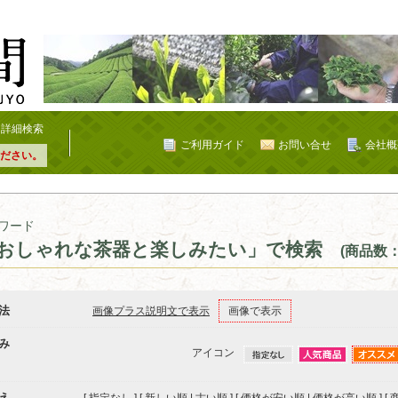
詳細検索
ご利用ガイド
お問い合せ
会社概
ださい。
ワード
おしゃれな茶器と楽しみたい」で検索
(商品数：
法
画像プラス説明文で表示
画像で表示
み
アイコン
え