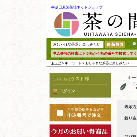
宇治田原製茶場ネットショップ
申込番号の検索は下５桁か４桁の番号で検索してく
トップ
> キーワード > おしゃれな茶器と楽しみたい
キー
ゲスト 様
こんにちは
「
ログイン
表示方
絞り込
並び替