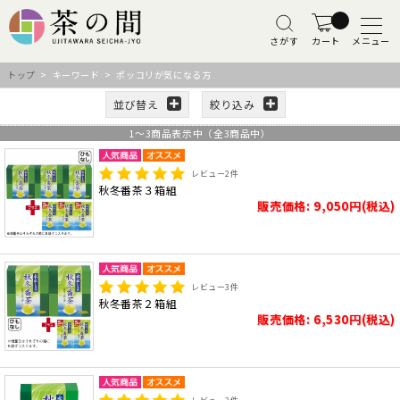
さがす
カート
メニュー
トップ
> キーワード > ポッコリが気になる方
並び替え
絞り込み
1
～
3
商品表示中（全
3
商品中）
レビュー
2
件
秋冬番茶３箱組
販売価格: 9,050円(税込)
レビュー
3
件
秋冬番茶２箱組
販売価格: 6,530円(税込)