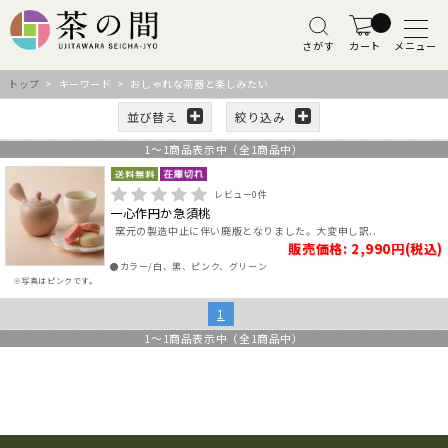
さがす
カート
メニュー
トップ
> キーワード > おしゃれな茶器と楽しみたい
並び替え
絞り込み
1
～
1
商品表示中（全
1
商品中）
レビュー
0
件
一心作円か急須桃
窯元の製造中止に伴い廃版となりました。大変申し訳..
販売価格: 2,990円(税込)
●カラー/白、黒、ピンク、グリーン
※写真はピンクです。
1
1
～
1
商品表示中（全
1
商品中）