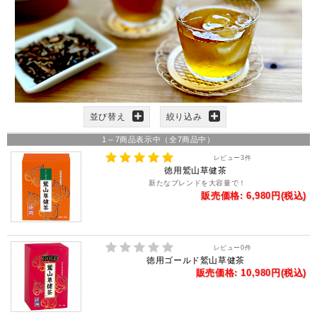
並び替え
絞り込み
1
～
7
商品表示中（全
7
商品中）
レビュー
3
件
徳用鷲山草健茶
新たなブレンドを大容量で！
販売価格: 6,980円(税込)
レビュー
0
件
徳用ゴールド鷲山草健茶
販売価格: 10,980円(税込)