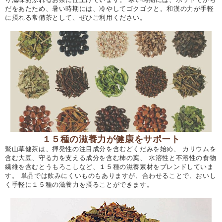
だをあたため、暑い時期には、冷やしてゴクゴクと。和漢の力が手軽
に摂れる常備茶として、ぜひご利用ください。
１５種の滋養力が健康をサポート
鷲山草健茶は、揮発性の注目成分を含むどくだみを始め、 カリウムを
含む大豆、守る力を支える成分を含む柿の葉、 水溶性と不溶性の食物
繊維を含むとうもろこしなど、１５種の滋養素材をブレンドしていま
す。 単品では飲みにくいものもありますが、合わせることで、おいし
く手軽に１５種の滋養力を摂ることができます。