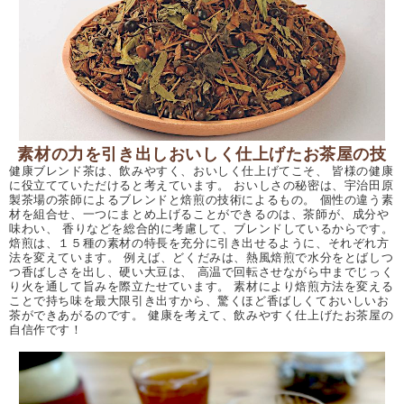
素材の力を引き出しおいしく仕上げたお茶屋の技
健康ブレンド茶は、飲みやすく、おいしく仕上げてこそ、 皆様の健康
に役立てていただけると考えています。 おいしさの秘密は、宇治田原
製茶場の茶師によるブレンドと焙煎の技術によるもの。 個性の違う素
材を組合せ、一つにまとめ上げることができるのは、茶師が、成分や
味わい、 香りなどを総合的に考慮して、ブレンドしているからです。
焙煎は、１５種の素材の特長を充分に引き出せるように、それぞれ方
法を変えています。 例えば、どくだみは、熱風焙煎で水分をとばしつ
つ香ばしさを出し、硬い大豆は、 高温で回転させながら中までじっく
り火を通して旨みを際立たせています。 素材により焙煎方法を変える
ことで持ち味を最大限引き出すから、驚くほど香ばしくておいしいお
茶ができあがるのです。 健康を考えて、飲みやすく仕上げたお茶屋の
自信作です！