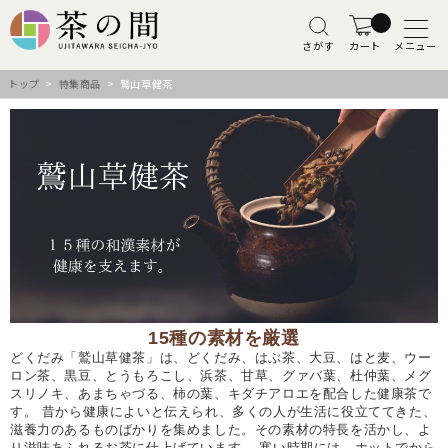
さがす
カート
メニュー
トップ
>
特集商品
> 鷲山草健茶
15種の素材を厳選
どくだみ「鷲山草健茶」は、どくだみ、はぶ茶、大豆、はと麦、ウー
ロン茶、黒豆、とうもろこし、浜茶、甘草、グァバ葉、杜仲葉、メグ
スリノキ、あまちゃづる、柿の葉、キダチアロエを配合した健康茶で
す。 昔から健康によいと伝えられ、多くの人が生活に役立ててきた、
滋養力のあるものばかりを集めました。その素材の特長を活かし、よ
り滋味あふれるお茶に仕上げています。 寒い時期には、ホットでから