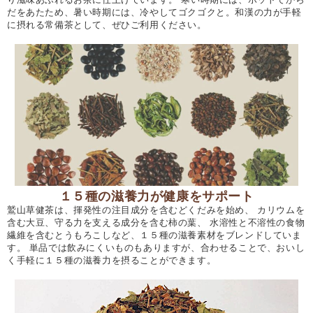
だをあたため、暑い時期には、冷やしてゴクゴクと。和漢の力が手軽
に摂れる常備茶として、ぜひご利用ください。
１５種の滋養力が健康をサポート
鷲山草健茶は、揮発性の注目成分を含むどくだみを始め、 カリウムを
含む大豆、守る力を支える成分を含む柿の葉、 水溶性と不溶性の食物
繊維を含むとうもろこしなど、１５種の滋養素材をブレンドしていま
す。 単品では飲みにくいものもありますが、合わせることで、おいし
く手軽に１５種の滋養力を摂ることができます。