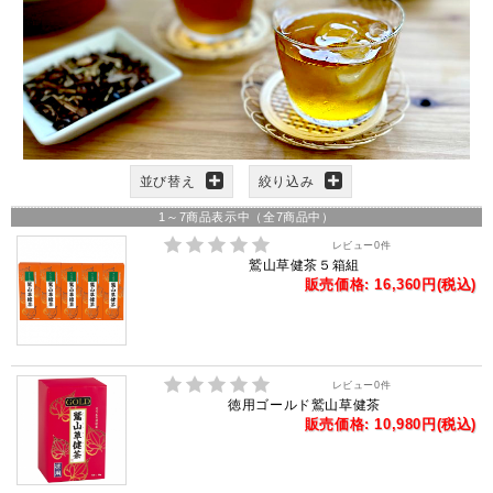
並び替え
絞り込み
1
～
7
商品表示中（全
7
商品中）
レビュー
0
件
鷲山草健茶５箱組
販売価格: 16,360円(税込)
レビュー
0
件
徳用ゴールド鷲山草健茶
販売価格: 10,980円(税込)