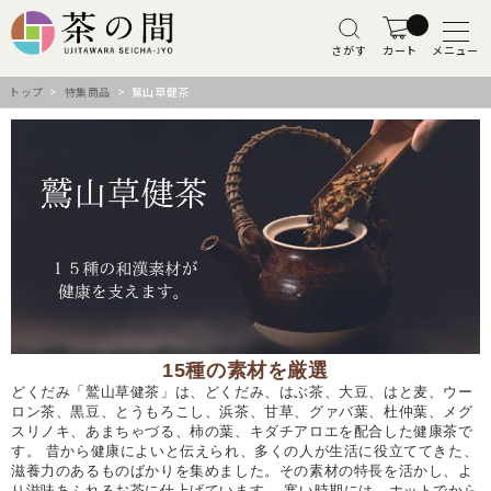
さがす
カート
メニュー
トップ
>
特集商品
> 鷲山草健茶
15種の素材を厳選
どくだみ「鷲山草健茶」は、どくだみ、はぶ茶、大豆、はと麦、ウー
ロン茶、黒豆、とうもろこし、浜茶、甘草、グァバ葉、杜仲葉、メグ
スリノキ、あまちゃづる、柿の葉、キダチアロエを配合した健康茶で
す。 昔から健康によいと伝えられ、多くの人が生活に役立ててきた、
滋養力のあるものばかりを集めました。その素材の特長を活かし、よ
り滋味あふれるお茶に仕上げています。 寒い時期には、ホットでから