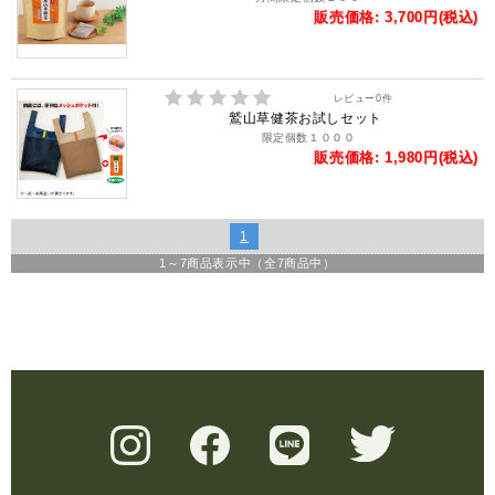
販売価格: 3,700円(税込)
レビュー
0
件
鷲山草健茶お試しセット
限定個数１０００
販売価格: 1,980円(税込)
1
1
～
7
商品表示中（全
7
商品中）