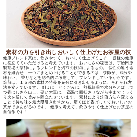
素材の力を引き出しおいしく仕上げたお茶屋の技
健康ブレンド茶は、飲みやすく、おいしく仕上げてこそ、 皆様の健康
に役立てていただけると考えています。 おいしさの秘密は、宇治田原
製茶場の茶師によるブレンドと焙煎の技術によるもの。 個性の違う素
材を組合せ、一つにまとめ上げることができるのは、茶師が、成分や
味わい、 香りなどを総合的に考慮して、ブレンドしているからです。
焙煎は、１５種の素材の特長を充分に引き出せるように、それぞれ方
法を変えています。 例えば、どくだみは、熱風焙煎で水分をとばしつ
つ香ばしさを出し、硬い大豆は、 高温で回転させながら中までじっく
り火を通して旨みを際立たせています。 素材により焙煎方法を変える
ことで持ち味を最大限引き出すから、驚くほど香ばしくておいしいお
茶ができあがるのです。 健康を考えて、飲みやすく仕上げたお茶屋の
自信作です！