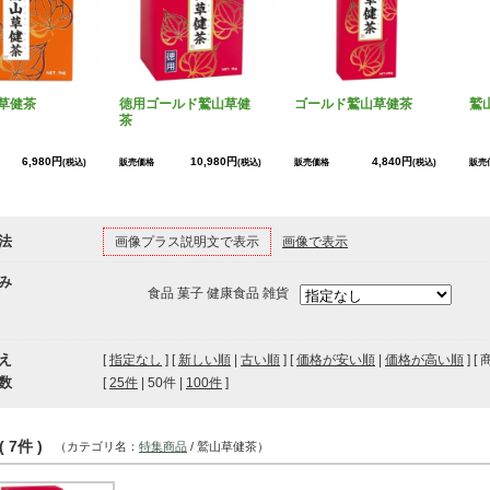
草健茶
徳用ゴールド鷲山草健
ゴールド鷲山草健茶
鷲
茶
6,980円
10,980円
4,840円
(税込)
販売価格
(税込)
販売価格
(税込)
販売
法
画像プラス説明文で表示
画像で表示
み
食品 菓子 健康食品 雑貨
え
[
指定なし
] [
新しい順
|
古い順
] [
価格が安い順
|
価格が高い順
] [
数
[ 
25件
 | 
50件
 | 
100件
 ]
 7件 )
（カテゴリ名：
特集商品
/ 鷲山草健茶）