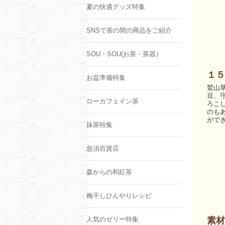
夏の快適グッズ特集
SNSで茶の間の商品をご紹介
SOU・SOU(お茶・茶器）
１５
お盆準備特集
鷲山
豆、
ローカフェイン茶
ろこ
のも
がで
抹茶特集
急須百貨店
森からの和紅茶
梅干しひんやりレシピ
人気のゼリー特集
素材