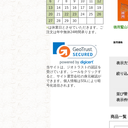
6
7
8
9
10
11
12
13
14
15
16
17
18
19
20
21
22
23
24
25
26
27
28
29
30
徳用鷲山
■
は休業日とさせていただきます。ご
注文は年中無休24時間承ります。
販売価格
表示方
当サイトは、ジオトラストの認証を
受けています。シールをクリックす
絞り込
ると、サイト運営会社の身元確認が
できます。個人情報はSSLにより暗
号化送信されます。
並び替
表示件
商品一覧 (