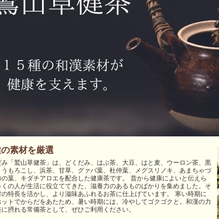
種の素材を厳選
だみ「鷲山草健茶」は、どくだみ、はぶ茶、大豆、はと麦、ウーロン茶、黒
とうもろこし、浜茶、甘草、グァバ葉、杜仲葉、メグスリノキ、あまちゃづ
柿の葉、キダチアロエを配合した健康茶です。 昔から健康によいと伝えら
多くの人が生活に役立ててきた、滋養力のあるものばかりを集めました。そ
材の特長を活かし、より滋味あふれるお茶に仕上げています。 寒い時期に
ホットでからだをあたため、暑い時期には、冷やしてゴクゴクと。和漢の力
軽に摂れる常備茶として、ぜひご利用ください。