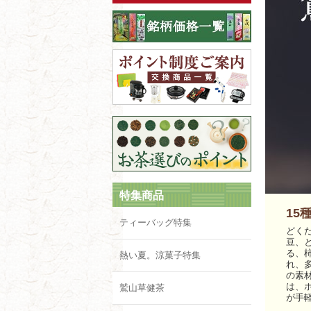
特集商品
15
ティーバッグ特集
どく
豆、
る、
熱い夏。涼菓子特集
れ、
の素
は、
鷲山草健茶
が手