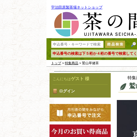
宇治田原製茶場ネットショップ
申込番号の検索は下５桁か４桁の番号で検索してく
トップ
>
特集商品
> 鷲山草健茶
特集
ゲスト 様
こんにちは
鷲
ログイン