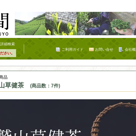
詳細検索
ご利用ガイド
お問い合せ
会社概
ださい。
商品
山草健茶
(商品数：7件)