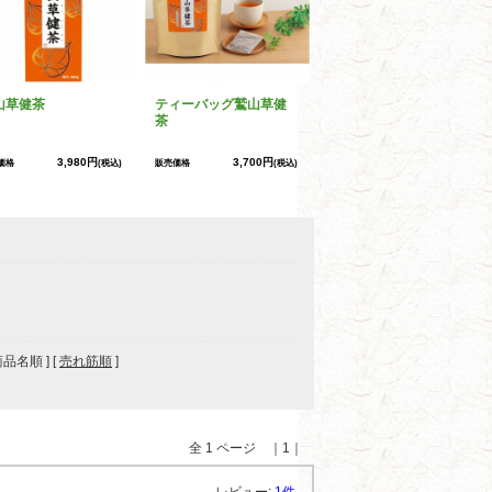
山草健茶
ティーバッグ鷲山草健
茶
3,980円
3,700円
価格
(税込)
販売価格
(税込)
 商品名順 ] [
売れ筋順
]
全 1 ページ ｜1｜