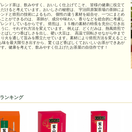
ブレンド茶は、飲みやすく、おいしく仕上げてこそ、 皆様の健康に役立て
ただけると考えています。おいしさの秘密は、 宇治田原製茶場の茶師によ
レンドと焙煎の技術によるもの。 個性の違う素材を組合せ、一つにまとめ
ることができるのは、 茶師が、成分や味わい、香りなどを総合的に考慮し
ブレンドしているからです。 焙煎は、１５種の素材の特長を充分に引き出
ように、それぞれ方法を変えています。 例えば、どくだみは、熱風焙煎で
をとばしつつ香ばしさを出し、硬い大豆は、 高温で回転させながら中まで
くり火を通して旨みを際立たせています。素材により焙煎方法を変えること
持ち味を最大限引き出すから、驚くほど香ばしくておいしいお茶ができあが
です。健康を考えて、飲みやすく仕上げたお茶屋の自信作です！
ランキング