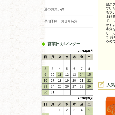
健康
てい
夏のお買い得
るブ
上げ
て、
早期予約 おせち特集
せる
水分
じっ
で 
るの
営業日カレンダー
2026年8月
日
月
火
水
木
金
土
1
2
3
4
5
6
7
8
9
10
11
12
13
14
15
16
17
18
19
20
21
22
人気
23
24
25
26
27
28
29
30
31
2026年9月
日
月
火
水
木
金
土
1
2
3
4
5