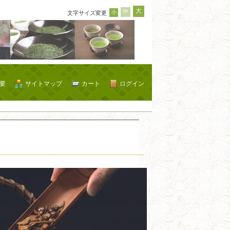
大
中
小
文字サイズ変更
要
サイトマップ
カート
ログイン