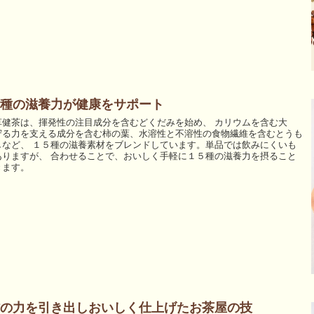
種の滋養力が健康をサポート
草健茶は、揮発性の注目成分を含むどくだみを始め、 カリウムを含む大
守る力を支える成分を含む柿の葉、水溶性と不溶性の食物繊維を含むとうも
しなど、 １５種の滋養素材をブレンドしています。単品では飲みにくいも
ありますが、 合わせることで、おいしく手軽に１５種の滋養力を摂ること
きます。
の力を引き出しおいしく仕上げたお茶屋の技