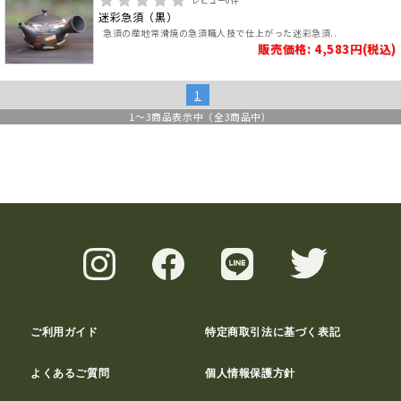
レビュー
0
件
迷彩急須（黒）
急須の産地常滑焼の急須職人技で仕上がった迷彩急須..
販売価格: 4,583円(税込)
1
1
～
3
商品表示中（全
3
商品中）
ご利用ガイド
特定商取引法に基づく表記
よくあるご質問
個人情報保護方針