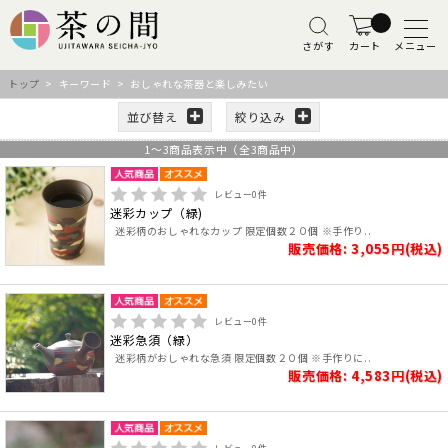
さがす
カート
メニュー
トップ
> キーワード > おしゃれな茶器と楽しみたい
並び替え
絞り込み
1
～
3
商品表示中（全
3
商品中）
レビュー
0
件
迷彩カップ（緑)
迷彩柄のおしゃれなカップ 限定個数２０個 ※手作り..
販売価格: 3,055円(税込)
レビュー
0
件
迷彩急須（緑）
迷彩柄がおしゃれな急須 限定個数２０個 ※手作りに..
販売価格: 4,583円(税込)