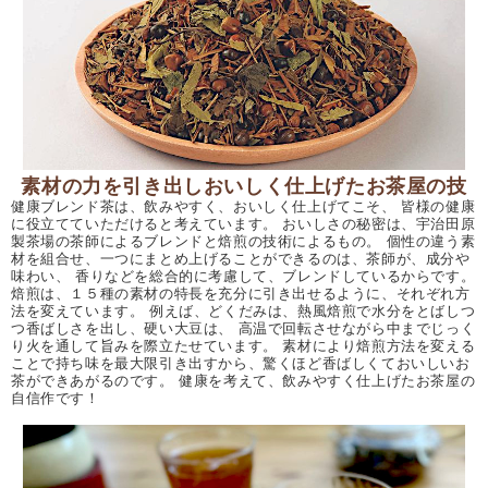
素材の力を引き出しおいしく仕上げたお茶屋の技
健康ブレンド茶は、飲みやすく、おいしく仕上げてこそ、 皆様の健康
に役立てていただけると考えています。 おいしさの秘密は、宇治田原
製茶場の茶師によるブレンドと焙煎の技術によるもの。 個性の違う素
材を組合せ、一つにまとめ上げることができるのは、茶師が、成分や
味わい、 香りなどを総合的に考慮して、ブレンドしているからです。
焙煎は、１５種の素材の特長を充分に引き出せるように、それぞれ方
法を変えています。 例えば、どくだみは、熱風焙煎で水分をとばしつ
つ香ばしさを出し、硬い大豆は、 高温で回転させながら中までじっく
り火を通して旨みを際立たせています。 素材により焙煎方法を変える
ことで持ち味を最大限引き出すから、驚くほど香ばしくておいしいお
茶ができあがるのです。 健康を考えて、飲みやすく仕上げたお茶屋の
自信作です！