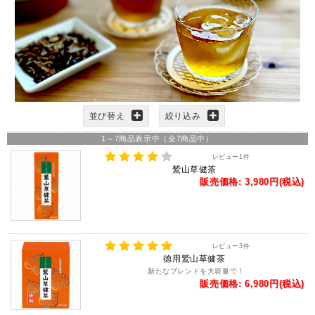
並び替え
絞り込み
1
～
7
商品表示中（全
7
商品中）
レビュー
1
件
鷲山草健茶
販売価格: 3,980円(税込)
レビュー
3
件
徳用鷲山草健茶
新たなブレンドを大容量で！
販売価格: 6,980円(税込)