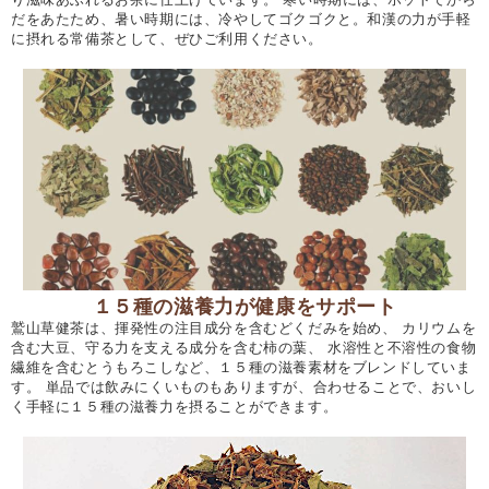
だをあたため、暑い時期には、冷やしてゴクゴクと。和漢の力が手軽
に摂れる常備茶として、ぜひご利用ください。
１５種の滋養力が健康をサポート
鷲山草健茶は、揮発性の注目成分を含むどくだみを始め、 カリウムを
含む大豆、守る力を支える成分を含む柿の葉、 水溶性と不溶性の食物
繊維を含むとうもろこしなど、１５種の滋養素材をブレンドしていま
す。 単品では飲みにくいものもありますが、合わせることで、おいし
く手軽に１５種の滋養力を摂ることができます。