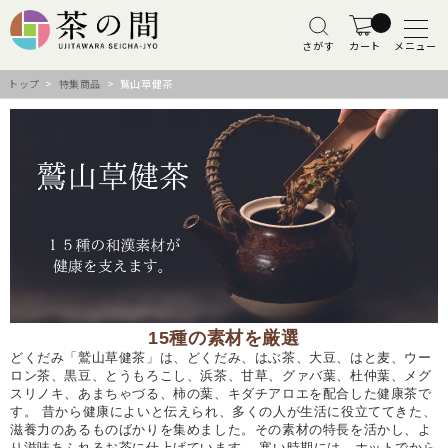
さがす
カート
メニュー
トップ
>
特集商品
> 鷲山草健茶
15種の素材を厳選
どくだみ「鷲山草健茶」は、どくだみ、はぶ茶、大豆、はと麦、ウー
ロン茶、黒豆、とうもろこし、浜茶、甘草、グァバ葉、杜仲葉、メグ
スリノキ、あまちゃづる、柿の葉、キダチアロエを配合した健康茶で
す。 昔から健康によいと伝えられ、多くの人が生活に役立ててきた、
滋養力のあるものばかりを集めました。その素材の特長を活かし、よ
り滋味あふれるお茶に仕上げています。 寒い時期には、ホットでから