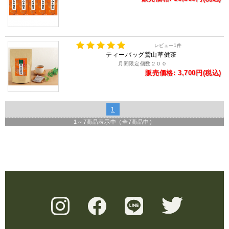
レビュー
1
件
ティーバッグ鷲山草健茶
月間限定個数２００
販売価格: 3,700円(税込)
1
1
～
7
商品表示中（全
7
商品中）