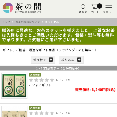
さがす
カート
メニュー
トップ
>
お茶の種類について
> ギフト商品
贈答用に最適な。お茶のセットを揃えました。上質なお茶
は先様もきっとご満足いただけます。包装・熨斗等も無料
で承ります。お気軽にご用命下さいませ。
ギフト、ご贈答に最適なギフト商品（ラッピング・のし無料！）
並び替え
絞り込み
1
～
30
商品表示中（全
30
商品中）
レビュー
0
件
こいまろギフト
販売価格: 3,240円(税込)
レビュー
0
件