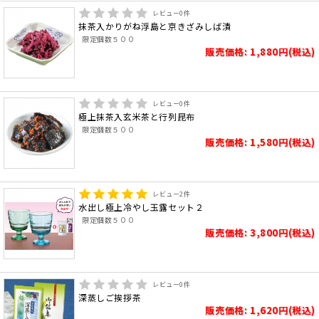
レビュー
0
件
抹茶入かりがね浮島と京きざみしば漬
限定個数５００
販売価格: 1,880円(税込)
レビュー
0
件
極上抹茶入玄米茶と行列昆布
限定個数５００
販売価格: 1,580円(税込)
レビュー
2
件
水出し極上冷やし玉露セット２
限定個数５００
販売価格: 3,800円(税込)
レビュー
0
件
深蒸しご挨拶茶
販売価格: 1,620円(税込)