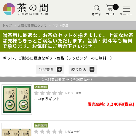
さがす
カート
メニュー
トップ
>
お茶の種類について
> ギフト商品
贈答用に最適な。お茶のセットを揃えました。上質なお茶
は先様もきっとご満足いただけます。包装・熨斗等も無料
で承ります。お気軽にご用命下さいませ。
ギフト、ご贈答に最適なギフト商品（ラッピング・のし無料！）
並び替え
絞り込み
1
～
25
商品表示中（全
30
商品中）
レビュー
0
件
こいまろギフト
販売価格: 3,240円(税込)
レビュー
0
件