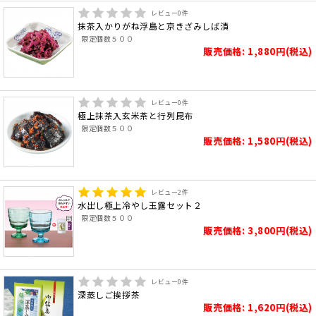
レビュー
0
件
抹茶入かりがね浮島と京きざみしば漬
限定個数５００
販売価格: 1,880円(税込)
レビュー
0
件
極上抹茶入玄米茶と行列昆布
限定個数５００
販売価格: 1,580円(税込)
レビュー
2
件
水出し極上冷やし玉露セット２
限定個数５００
販売価格: 3,800円(税込)
レビュー
0
件
深蒸しご挨拶茶
販売価格: 1,620円(税込)