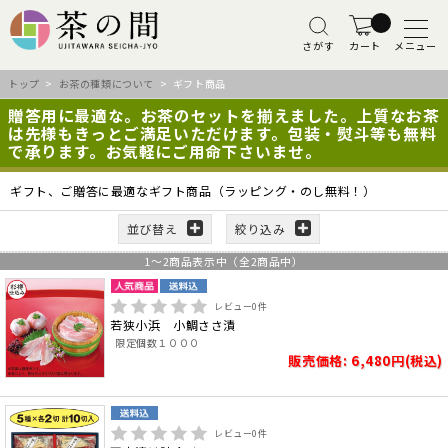
さがす
カート
メニュー
トップ
>
お茶の種類について
> ギフト商品
贈答用に最適な。お茶のセットを揃えました。上質なお茶
は先様もきっとご満足いただけます。包装・熨斗等も無料
で承ります。お気軽にご用命下さいませ。
ギフト、ご贈答に最適なギフト商品（ラッピング・のし無料！）
並び替え
絞り込み
1
～
2
商品表示中（全
2
商品中）
レビュー
0
件
若狭小浜 小鯛ささ漬
限定個数１０００
販売価格: 6,480円(税込)
レビュー
0
件