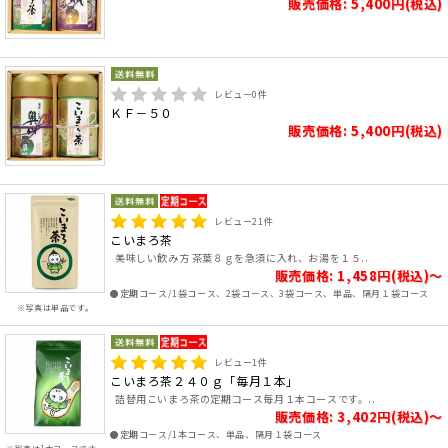
販売価格: 5,400円(税込)
レビュー
0
件
ＫＦ－５０
販売価格: 5,400円(税込)
レビュー
21
件
こいまろ茶
美味しい飲み方 茶葉８ｇを急須に入れ、お湯を１５..
販売価格: 1,458円(税込)～
●定期コース/1袋コース、2袋コース、3袋コース、単品、隔月１袋コース
※写真は単品です。
レビュー
1
件
こいまろ茶２４０ｇ「毎月１本」
詰替用こいまろ茶の定期コース毎月１本コースです。..
販売価格: 3,402円(税込)～
●定期コース/1本コース、単品、隔月１袋コース