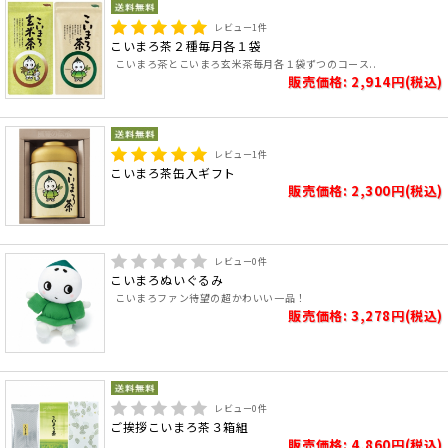
レビュー
1
件
こいまろ茶２種毎月各１袋
こいまろ茶とこいまろ玄米茶毎月各１袋ずつのコース..
販売価格: 2,914円(税込)
レビュー
1
件
こいまろ茶缶入ギフト
販売価格: 2,300円(税込)
レビュー
0
件
こいまろぬいぐるみ
こいまろファン待望の超かわいい一品！
販売価格: 3,278円(税込)
レビュー
0
件
ご挨拶こいまろ茶３箱組
販売価格: 4,860円(税込)