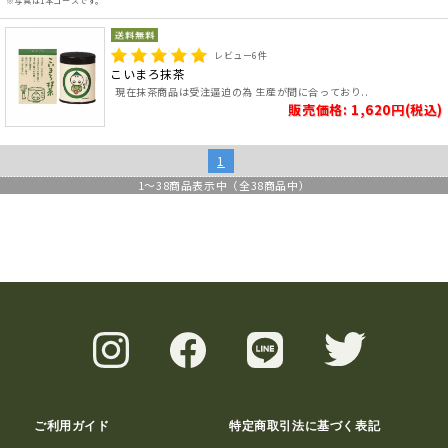
※写真は1本コースです。
レビュー
6
件
こいまろ抹茶
現在抹茶商品は受注逼迫の為 生産が間に合っており..
販売価格: 1,620円(税込)
1
1
～
38
商品表示中（全
38
商品中）
ご利用ガイド
特定商取引法に基づく表記