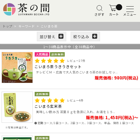
さがす
カート
メニュー
トップ
> キーワード > こいまろ茶
並び替え
絞り込み
1
～
38
商品表示中（全
38
商品中）
レビュー
27
件
こいまろ茶うきうきセット
テレビＣＭ・広告で大人気のこいまろ茶のお試しセッ..
販売価格: 980円(税込)
レビュー
4
件
こいまろ玄米茶
美味しい飲み方 茶葉８ｇを急須に入れ、お湯を１５..
販売価格: 1,458円(税込)～
●定期コース/1袋コース、2袋コース、3袋コース、単品、隔月１袋コース
※写真は単品です。