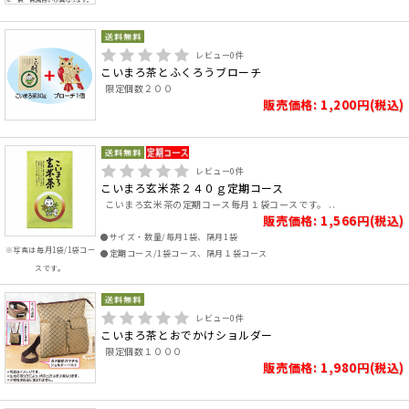
レビュー
0
件
こいまろ茶とふくろうブローチ
限定個数２００
販売価格: 1,200円(税込)
レビュー
0
件
こいまろ玄米茶２４０ｇ定期コース
こいまろ玄米茶の定期コース毎月１袋コースです。 ..
販売価格: 1,566円(税込)
●サイズ・数量/毎月1袋、隔月1袋
※写真は毎月1袋/1袋コー
●定期コース/1袋コース、隔月１袋コース
スです。
レビュー
0
件
こいまろ茶とおでかけショルダー
限定個数１０００
販売価格: 1,980円(税込)