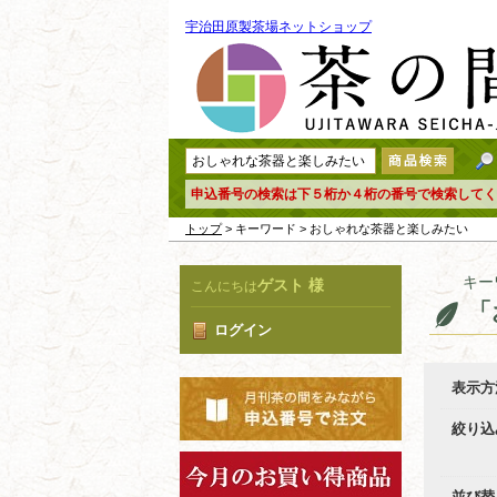
宇治田原製茶場ネットショップ
申込番号の検索は下５桁か４桁の番号で検索してく
トップ
> キーワード > おしゃれな茶器と楽しみたい
キー
ゲスト 様
こんにちは
「
ログイン
表示方
絞り込
並び替