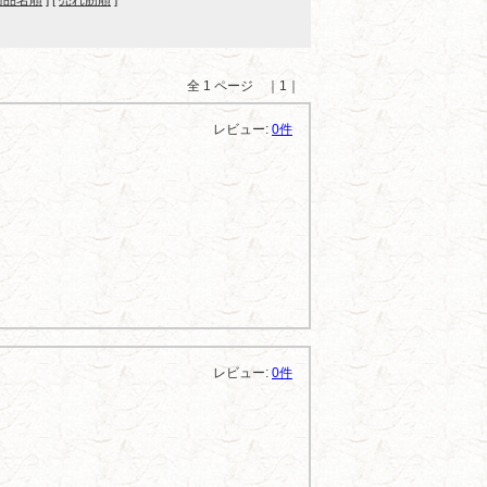
商品名順
] [
売れ筋順
]
全 1 ページ ｜1｜
レビュー:
0件
レビュー:
0件