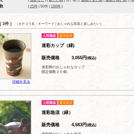
[
指定なし
] [
新しい順
| 古い順 ] [
価格が安い順
|
価格が高い順
] [
数
[ 
25件
 | 
50件
 | 
100件
 ]
 3件 )
（カテゴリ名：キーワード / おしゃれな茶器と楽しみたい）
迷彩カップ（緑)
販売価格
3,055円
(税込)
迷彩柄のおしゃれなカップ
限定個数２０個..
詳細を見る
迷彩急須（緑）
販売価格
4,583円
(税込)