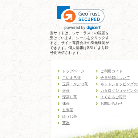
当サイトは、ジオトラストの認証を
受けています。シールをクリックす
ると、サイト運営会社の身元確認が
できます。個人情報はSSLにより暗
号化送信されます。
トップページ
ご利用ガイド
こいまろ茶
会員登録について
玉露・かぶせ茶
ネットショッピングの
煎茶
カタログショッピング
深蒸し茶
よくあるご質問
抹茶
お問い合わせ
玄米茶
ほうじ茶
茶器