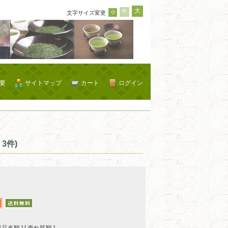
大
中
小
文字サイズ変更
要
サイトマップ
カート
ログイン
3件)