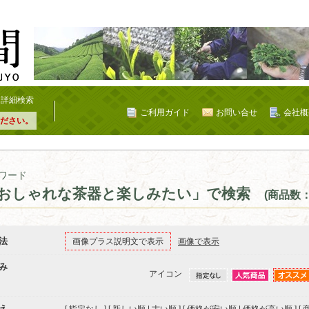
詳細検索
ご利用ガイド
お問い合せ
会社概
ださい。
ワード
おしゃれな茶器と楽しみたい」で検索
(商品数：
法
画像プラス説明文で表示
画像で表示
み
アイコン
え