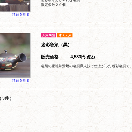
迷彩柄がおしゃれな急須
限定個数２０個..
詳細を見る
迷彩急須（黒）
販売価格
4,583円
(税込)
急須の産地常滑焼の急須職人技で仕上がった迷彩急須で
詳細を見る
 3件 )