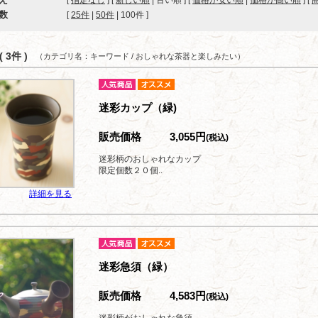
[
指定なし
] [
新しい順
| 古い順 ] [
価格が安い順
|
価格が高い順
] [
数
[ 
25件
 | 
50件
 | 
100件
 ]
 3件 )
（カテゴリ名：キーワード / おしゃれな茶器と楽しみたい）
迷彩カップ（緑)
販売価格
3,055円
(税込)
迷彩柄のおしゃれなカップ
限定個数２０個..
詳細を見る
迷彩急須（緑）
販売価格
4,583円
(税込)