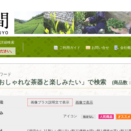
詳細検索
ご利用ガイド
お問い合せ
会社概
ださい。
ワード
おしゃれな茶器と楽しみたい」で検索
(商品数：
法
画像プラス説明文で表示
画像で表示
み
アイコン
え