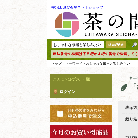
宇治田原製茶場ネットショップ
申込番号の検索は下５桁か４桁の番号で検索してく
トップ
> キーワード > おしゃれな茶器と楽しみたい
キー
ゲスト 様
こんにちは
「
ログイン
表示方
絞り込
並び替