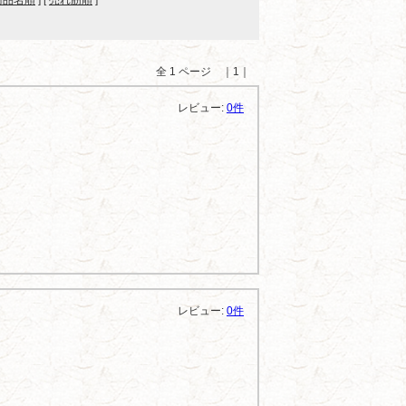
商品名順
] [
売れ筋順
]
全 1 ページ ｜1｜
レビュー:
0件
レビュー:
0件