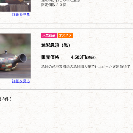
迷彩柄がおしゃれな急須
限定個数２０個..
詳細を見る
迷彩急須（黒）
販売価格
4,583円
(税込)
急須の産地常滑焼の急須職人技で仕上がった迷彩急須で
詳細を見る
 3件 )