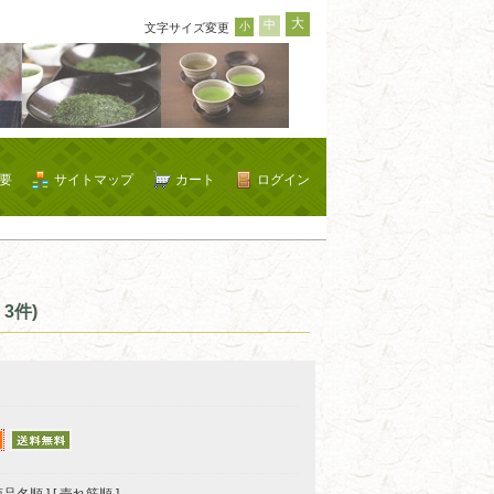
大
中
小
文字サイズ変更
要
サイトマップ
カート
ログイン
3件)