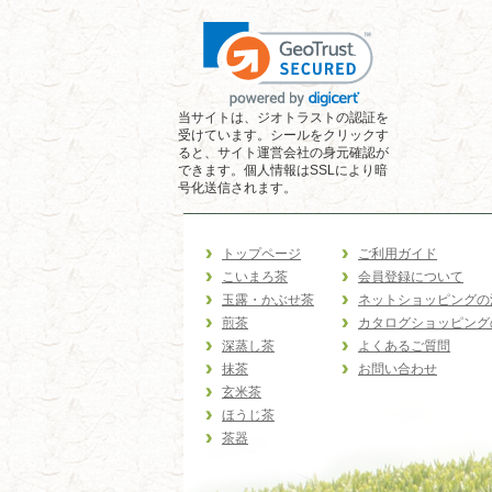
当サイトは、ジオトラストの認証を
受けています。シールをクリックす
ると、サイト運営会社の身元確認が
できます。個人情報はSSLにより暗
号化送信されます。
トップページ
ご利用ガイド
こいまろ茶
会員登録について
玉露・かぶせ茶
ネットショッピングの
煎茶
カタログショッピング
深蒸し茶
よくあるご質問
抹茶
お問い合わせ
玄米茶
ほうじ茶
茶器