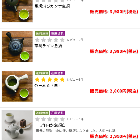
レビュー
0
件
帯網飛びカンナ急須
販売価格: 3,980円(税込)
レビュー
0
件
帯網ライン急須
販売価格: 3,980円(税込)
レビュー
1
件
茶ーみる（白）
販売価格: 2,800円(税込)
レビュー
0
件
一心作円か急須白
窯元の製造中止に伴い廃版となりました。大変申し訳..
販売価格: 2,990円(税込)