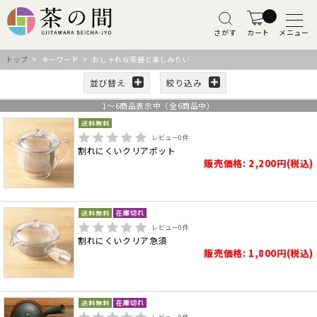
さがす
カート
メニュー
トップ
> キーワード > おしゃれな茶器と楽しみたい
並び替え
絞り込み
1
～
6
商品表示中（全
6
商品中）
レビュー
0
件
割れにくいクリアポット
販売価格: 2,200円(税込)
レビュー
0
件
割れにくいクリア急須
販売価格: 1,800円(税込)