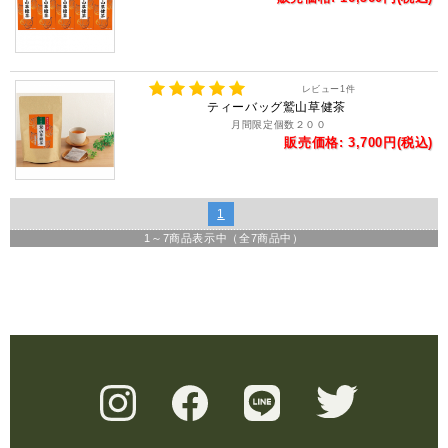
レビュー
1
件
ティーバッグ鷲山草健茶
月間限定個数２００
販売価格: 3,700円(税込)
1
1
～
7
商品表示中（全
7
商品中）