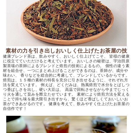
素材の力を引き出しおいしく仕上げたお茶屋の技
健康ブレンド茶は、飲みやすく、おいしく仕上げてこそ、 皆様の健康
に役立てていただけると考えています。 おいしさの秘密は、宇治田原
製茶場の茶師によるブレンドと焙煎の技術によるもの。 個性の違う素
材を組合せ、一つにまとめ上げることができるのは、茶師が、成分や
味わい、 香りなどを総合的に考慮して、ブレンドしているからです。
焙煎は、１５種の素材の特長を充分に引き出せるように、それぞれ方
法を変えています。 例えば、どくだみは、熱風焙煎で水分をとばしつ
つ香ばしさを出し、硬い大豆は、 高温で回転させながら中までじっく
り火を通して旨みを際立たせています。 素材により焙煎方法を変える
ことで持ち味を最大限引き出すから、驚くほど香ばしくておいしいお
茶ができあがるのです。 健康を考えて、飲みやすく仕上げたお茶屋の
自信作です！