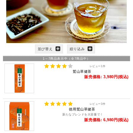
並び替え
絞り込み
1
～
7
商品表示中（全
7
商品中）
レビュー
1
件
鷲山草健茶
販売価格: 3,980円(税込)
レビュー
3
件
徳用鷲山草健茶
新たなブレンドを大容量で！
販売価格: 6,980円(税込)