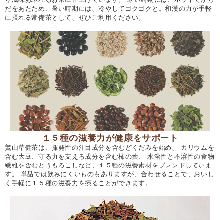
だをあたため、暑い時期には、冷やしてゴクゴクと。和漢の力が手軽
に摂れる常備茶として、ぜひご利用ください。
１５種の滋養力が健康をサポート
鷲山草健茶は、揮発性の注目成分を含むどくだみを始め、 カリウムを
含む大豆、守る力を支える成分を含む柿の葉、 水溶性と不溶性の食物
繊維を含むとうもろこしなど、１５種の滋養素材をブレンドしていま
す。 単品では飲みにくいものもありますが、合わせることで、おいし
く手軽に１５種の滋養力を摂ることができます。