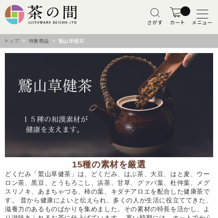
さがす
カート
メニュー
トップ
>
特集商品
> 鷲山草健茶
15種の素材を厳選
どくだみ「鷲山草健茶」は、どくだみ、はぶ茶、大豆、はと麦、ウー
ロン茶、黒豆、とうもろこし、浜茶、甘草、グァバ葉、杜仲葉、メグ
スリノキ、あまちゃづる、柿の葉、キダチアロエを配合した健康茶で
す。 昔から健康によいと伝えられ、多くの人が生活に役立ててきた、
滋養力のあるものばかりを集めました。その素材の特長を活かし、よ
り滋味あふれるお茶に仕上げています。 寒い時期には、ホットでから