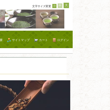
大
中
小
文字サイズ変更
要
サイトマップ
カート
ログイン