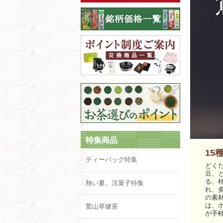
特集商品
15
ティーバッグ特集
どく
豆、
る、
熱い夏。涼菓子特集
れ、
の素
は、
鷲山草健茶
が手