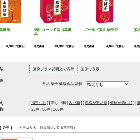
草健茶
徳用ゴールド鷲山草健
ゴールド鷲山草健茶
鷲
茶
6,980円
10,980円
4,840円
(税込)
販売価格
(税込)
販売価格
(税込)
販売
法
画像プラス説明文で表示
画像で表示
み
食品 菓子 健康食品 雑貨
え
[
指定なし
] [ 新しい順 |
古い順
] [
価格が安い順
|
価格が高い順
] [
数
[ 
25件
 | 
50件
 | 
100件
 ]
 7件 )
（カテゴリ名：
特集商品
/ 鷲山草健茶）