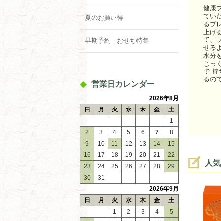
健康
てい
夏のお買い得
るブ
上げ
て、
早期予約 おせち特集
せる
水分
じっ
で 
るの
営業日カレンダー
2026年8月
日
月
火
水
木
金
土
1
2
3
4
5
6
7
8
9
10
11
12
13
14
15
16
17
18
19
20
21
22
人気
23
24
25
26
27
28
29
30
31
2026年9月
日
月
火
水
木
金
土
1
2
3
4
5