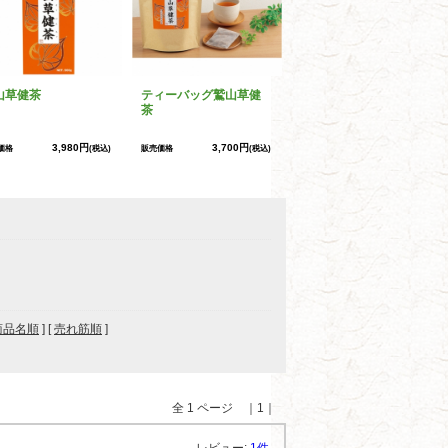
山草健茶
ティーバッグ鷲山草健
茶
3,980円
3,700円
価格
(税込)
販売価格
(税込)
商品名順
] [
売れ筋順
]
全 1 ページ ｜1｜