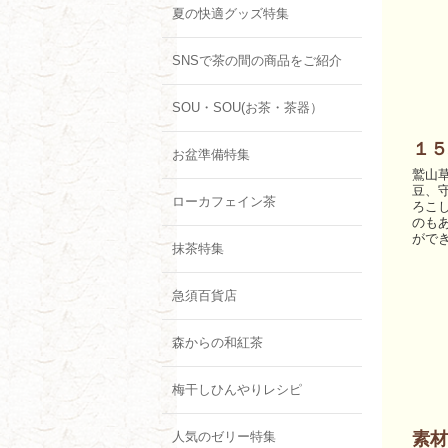
夏の快適グッズ特集
SNSで茶の間の商品をご紹介
SOU・SOU(お茶・茶器）
１５
お盆準備特集
鷲山
豆、
ローカフェイン茶
ろこ
のも
がで
抹茶特集
急須百貨店
森からの和紅茶
梅干しひんやりレシピ
人気のゼリー特集
素材