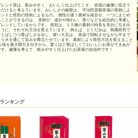
ブレンド茶は、飲みやすく、おいしく仕上げてこそ、 皆様の健康に役立て
ただけると考えています。おいしさの秘密は、 宇治田原製茶場の茶師によ
レンドと焙煎の技術によるもの。 個性の違う素材を組合せ、一つにまとめ
ることができるのは、 茶師が、成分や味わい、香りなどを総合的に考慮し
ブレンドしているからです。 焙煎は、１５種の素材の特長を充分に引き出
ように、それぞれ方法を変えています。 例えば、どくだみは、熱風焙煎で
をとばしつつ香ばしさを出し、硬い大豆は、 高温で回転させながら中まで
くり火を通して旨みを際立たせています。素材により焙煎方法を変えること
持ち味を最大限引き出すから、驚くほど香ばしくておいしいお茶ができあが
です。健康を考えて、飲みやすく仕上げたお茶屋の自信作です！
ランキング