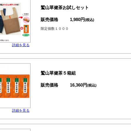
鷲山草健茶お試しセット
販売価格
1,980円
(税込)
限定個数１０００
詳細を見る
鷲山草健茶５箱組
販売価格
16,360円
(税込)
詳細を見る