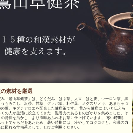
種の素材を厳選
だみ「鷲山草健茶」は、どくだみ、はぶ茶、大豆、はと麦、ウーロン茶、黒
とうもろこし、浜茶、甘草、グァバ葉、杜仲葉、メグスリノキ、あまちゃづ
柿の葉、キダチアロエを配合した健康茶です。 昔から健康によいと伝えら
多くの人が生活に役立ててきた、滋養力のあるものばかりを集めました。そ
材の特長を活かし、より滋味あふれるお茶に仕上げています。 寒い時期に
ホットでからだをあたため、暑い時期には、冷やしてゴクゴクと。和漢の力
軽に摂れる常備茶として、ぜひご利用ください。