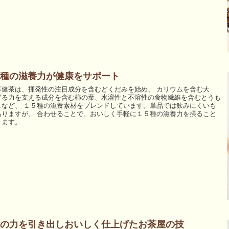
種の滋養力が健康をサポート
草健茶は、揮発性の注目成分を含むどくだみを始め、 カリウムを含む大
守る力を支える成分を含む柿の葉、水溶性と不溶性の食物繊維を含むとうも
しなど、 １５種の滋養素材をブレンドしています。単品では飲みにくいも
ありますが、 合わせることで、おいしく手軽に１５種の滋養力を摂ること
きます。
の力を引き出しおいしく仕上げたお茶屋の技