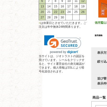
6
7
8
9
10
11
12
13
14
15
16
17
18
19
20
21
22
23
24
25
26
27
28
29
30
徳用鷲山
■
は休業日とさせていただきます。ご
注文は年中無休24時間承ります。
販売価格
表示方
当サイトは、ジオトラストの認証を
受けています。シールをクリックす
絞り込
ると、サイト運営会社の身元確認が
できます。個人情報はSSLにより暗
号化送信されます。
並び替
表示件
商品一覧 (