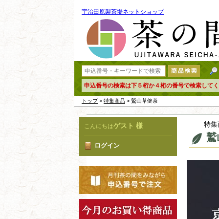
宇治田原製茶場ネットショップ
申込番号の検索は下５桁か４桁の番号で検索してく
トップ
>
特集商品
> 鷲山草健茶
特集
ゲスト 様
こんにちは
鷲
ログイン