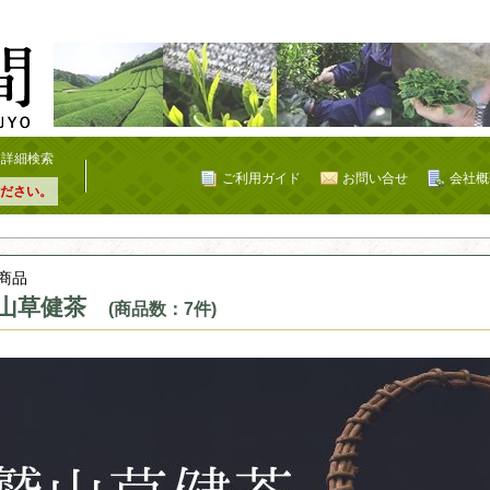
詳細検索
ご利用ガイド
お問い合せ
会社概
ださい。
商品
山草健茶
(商品数：7件)