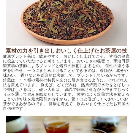
素材の力を引き出しおいしく仕上げたお茶屋の技
健康ブレンド茶は、飲みやすく、おいしく仕上げてこそ、 皆様の健康
に役立てていただけると考えています。 おいしさの秘密は、宇治田原
製茶場の茶師によるブレンドと焙煎の技術によるもの。 個性の違う素
材を組合せ、一つにまとめ上げることができるのは、茶師が、成分や
味わい、 香りなどを総合的に考慮して、ブレンドしているからです。
焙煎は、１５種の素材の特長を充分に引き出せるように、それぞれ方
法を変えています。 例えば、どくだみは、熱風焙煎で水分をとばしつ
つ香ばしさを出し、硬い大豆は、 高温で回転させながら中までじっく
り火を通して旨みを際立たせています。 素材により焙煎方法を変える
ことで持ち味を最大限引き出すから、驚くほど香ばしくておいしいお
茶ができあがるのです。 健康を考えて、飲みやすく仕上げたお茶屋の
自信作です！