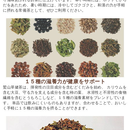
だをあたため、暑い時期には、冷やしてゴクゴクと。和漢の力が手軽
に摂れる常備茶として、ぜひご利用ください。
１５種の滋養力が健康をサポート
鷲山草健茶は、揮発性の注目成分を含むどくだみを始め、 カリウムを
含む大豆、守る力を支える成分を含む柿の葉、 水溶性と不溶性の食物
繊維を含むとうもろこしなど、１５種の滋養素材をブレンドしていま
す。 単品では飲みにくいものもありますが、合わせることで、おいし
く手軽に１５種の滋養力を摂ることができます。