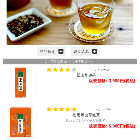
並び替え
絞り込み
1
～
7
商品表示中（全
7
商品中）
レビュー
1
件
鷲山草健茶
販売価格: 3,980円(税込)
レビュー
3
件
徳用鷲山草健茶
新たなブレンドを大容量で！
販売価格: 6,980円(税込)