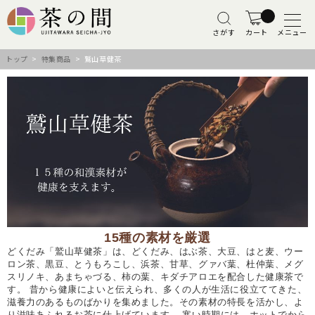
さがす
カート
メニュー
トップ
>
特集商品
> 鷲山草健茶
15種の素材を厳選
どくだみ「鷲山草健茶」は、どくだみ、はぶ茶、大豆、はと麦、ウー
ロン茶、黒豆、とうもろこし、浜茶、甘草、グァバ葉、杜仲葉、メグ
スリノキ、あまちゃづる、柿の葉、キダチアロエを配合した健康茶で
す。 昔から健康によいと伝えられ、多くの人が生活に役立ててきた、
滋養力のあるものばかりを集めました。その素材の特長を活かし、よ
り滋味あふれるお茶に仕上げています。 寒い時期には、ホットでから