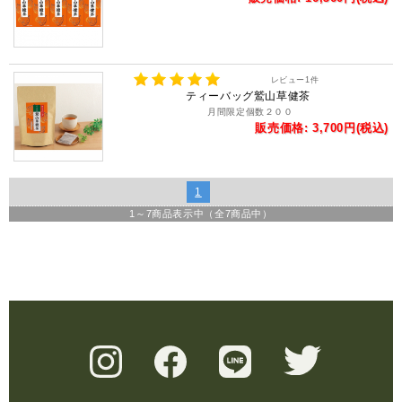
レビュー
1
件
ティーバッグ鷲山草健茶
月間限定個数２００
販売価格: 3,700円(税込)
1
1
～
7
商品表示中（全
7
商品中）