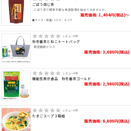
ごぼう焙じ茶
ごぼう茶で簡単手軽な美容習慣を始めてみませんか。
販売価格: 1,404円(税込)～
●サイズ・数量/３０Ｐ、６０Ｐ
レビュー
0
件
秋冬番茶とねこトートバッグ
限定個数５００
販売価格: 3,680円(税込)
レビュー
0
件
機能性表示食品 秋冬番茶ゴールド
販売価格: 2,980円(税込)
レビュー
0
件
たまごスープ３箱組
販売価格: 6,600円(税込)