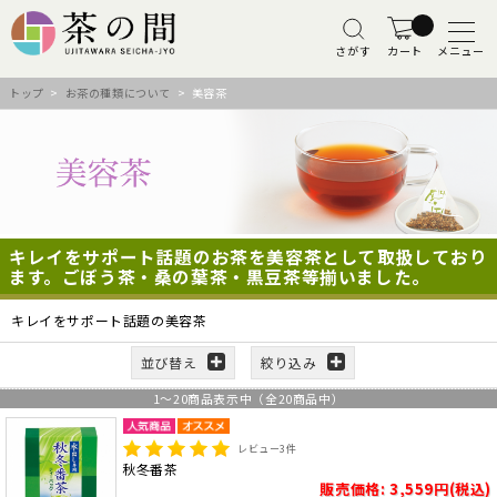
さがす
カート
メニュー
トップ
>
お茶の種類について
> 美容茶
キレイをサポート話題のお茶を美容茶として取扱しており
ます。ごぼう茶・桑の葉茶・黒豆茶等揃いました。
キレイをサポート話題の美容茶
並び替え
絞り込み
1
～
20
商品表示中（全
20
商品中）
レビュー
3
件
秋冬番茶
販売価格: 3,559円(税込)