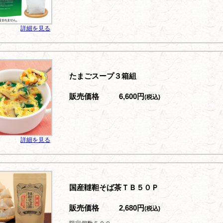
詳細を見る
たまごスープ３箱組
販売価格
6,600円
(税込)
詳細を見る
国産韃靼そば茶ＴＢ５０Ｐ
販売価格
2,680円
(税込)