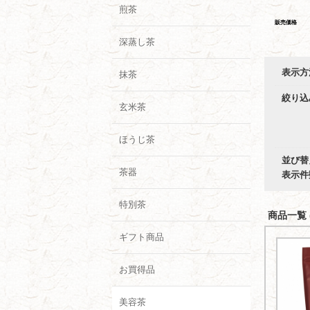
煎茶
販売価格
深蒸し茶
表示方
抹茶
絞り込
玄米茶
ほうじ茶
並び替
茶器
表示件
特別茶
商品一覧 (
ギフト商品
お買得品
美容茶