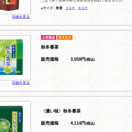
ごぼう茶で簡単手軽な美容習慣を始めてみませんか。
●サイズ・数量
３０Ｐ
６０Ｐ
詳細を見る
秋冬番茶
販売価格
3,559円
(税込)
詳細を見る
〈濃い味〉秋冬番茶
販売価格
4,114円
(税込)