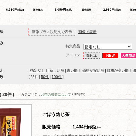
6,530円
9,050円
2,980円
(税込)
販売価格
(税込)
販売価格
(税込)
販売
法
画像プラス説明文で表示
画像で表示
み
特集商品
アイコン
え
[
指定なし
] [ 新しい順 |
古い順
] [
価格が安い順
|
価格が高い順
] [
数
[ 
25件
 | 
50件
 | 
100件
 ]
 20件 )
（カテゴリ名：
お茶の種類について
/ 美容茶）
ごぼう焙じ茶
販売価格
1,404円
(税込)～