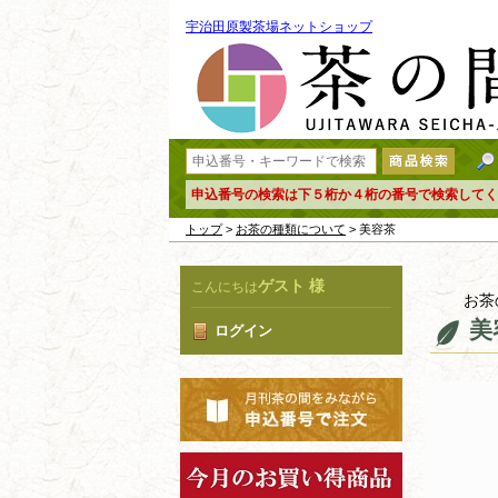
宇治田原製茶場ネットショップ
申込番号の検索は下５桁か４桁の番号で検索してく
トップ
>
お茶の種類について
> 美容茶
ゲスト 様
こんにちは
お茶
美
ログイン