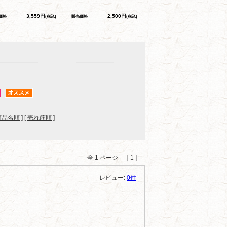
3,559円
2,500円
価格
(税込)
販売価格
(税込)
商品名順
] [
売れ筋順
]
全 1 ページ ｜1｜
レビュー:
0件