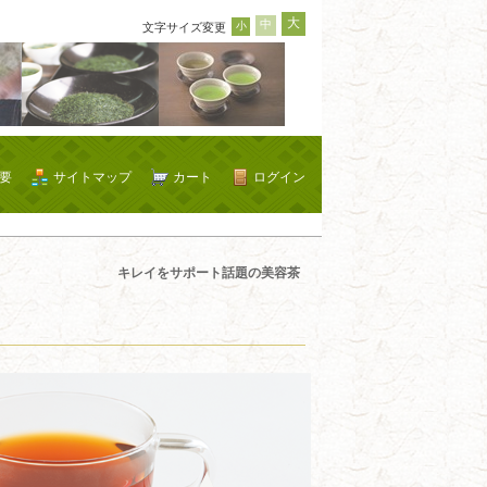
大
中
小
文字サイズ変更
要
サイトマップ
カート
ログイン
キレイをサポート話題の美容茶