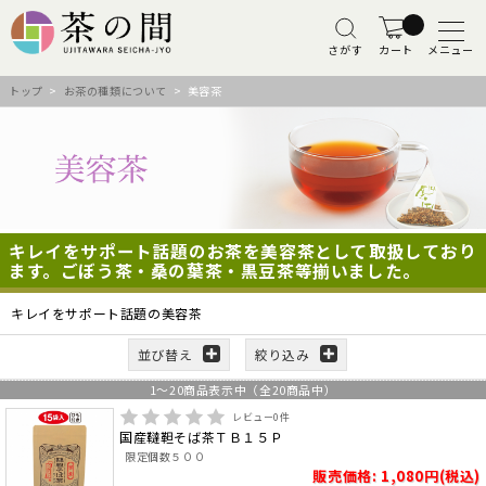
さがす
カート
メニュー
トップ
>
お茶の種類について
> 美容茶
キレイをサポート話題のお茶を美容茶として取扱しており
ます。ごぼう茶・桑の葉茶・黒豆茶等揃いました。
キレイをサポート話題の美容茶
並び替え
絞り込み
1
～
20
商品表示中（全
20
商品中）
レビュー
0
件
国産韃靼そば茶ＴＢ１５Ｐ
限定個数５００
販売価格: 1,080円(税込)