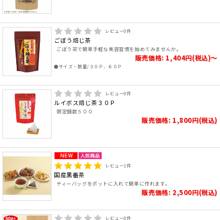
レビュー
0
件
ごぼう焙じ茶
ごぼう茶で簡単手軽な美容習慣を始めてみませんか。
販売価格: 1,404円(税込)～
●サイズ・数量/３０Ｐ、６０Ｐ
レビュー
0
件
ルイボス焙じ茶３０Ｐ
限定個数５００
販売価格: 1,800円(税込)
レビュー
1
件
国産黒番茶
ティーバッグをポットに入れて簡単に作れます。
販売価格: 2,500円(税込)
レビュー
0
件