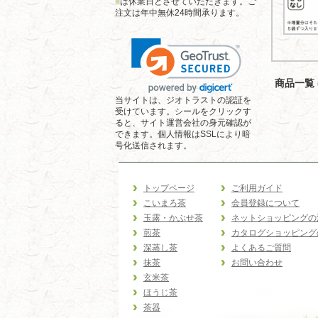
■
は休業日とさせていただきます。ご
注文は年中無休24時間承ります。
商品一覧 (
当サイトは、ジオトラストの認証を
受けています。シールをクリックす
ると、サイト運営会社の身元確認が
できます。個人情報はSSLにより暗
号化送信されます。
トップページ
ご利用ガイド
こいまろ茶
会員登録について
玉露・かぶせ茶
ネットショッピングの
煎茶
カタログショッピング
深蒸し茶
よくあるご質問
抹茶
お問い合わせ
玄米茶
ほうじ茶
茶器