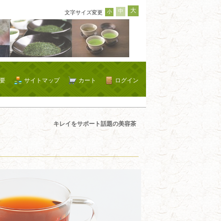
大
中
小
文字サイズ変更
要
サイトマップ
カート
ログイン
キレイをサポート話題の美容茶