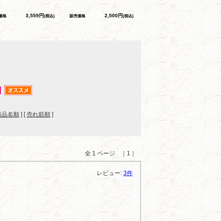
3,559円
2,500円
価格
(税込)
販売価格
(税込)
商品名順
] [
売れ筋順
]
全 1 ページ ｜1｜
レビュー:
3件