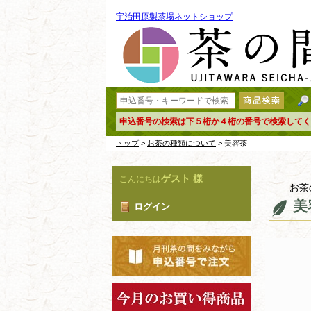
宇治田原製茶場ネットショップ
申込番号の検索は下５桁か４桁の番号で検索してく
トップ
>
お茶の種類について
> 美容茶
ゲスト 様
こんにちは
お茶
美
ログイン