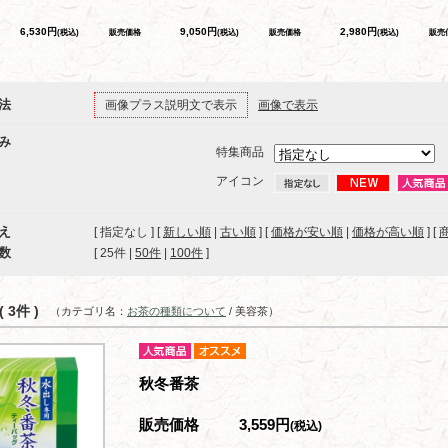
6,530円
9,050円
2,980円
(税込)
販売価格
(税込)
販売価格
(税込)
販売
法
画像プラス説明文で表示
画像で表示
み
特集商品
アイコン
え
[ 指定なし ] [
新しい順
|
古い順
] [
価格が安い順
|
価格が高い順
] [
数
[ 
25件
 | 
50件
 | 
100件
 ]
 3件 )
（カテゴリ名：
お茶の種類について
/ 美容茶）
秋冬番茶
販売価格
3,559円
(税込)