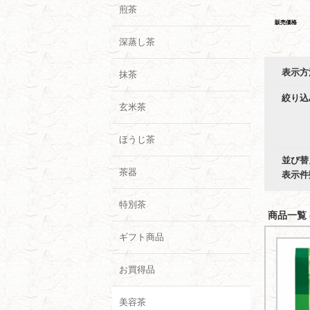
煎茶
販売価格
深蒸し茶
表示方
抹茶
絞り込
玄米茶
ほうじ茶
並び替
茶器
表示件
特別茶
商品一覧 (
ギフト商品
お買得品
美容茶