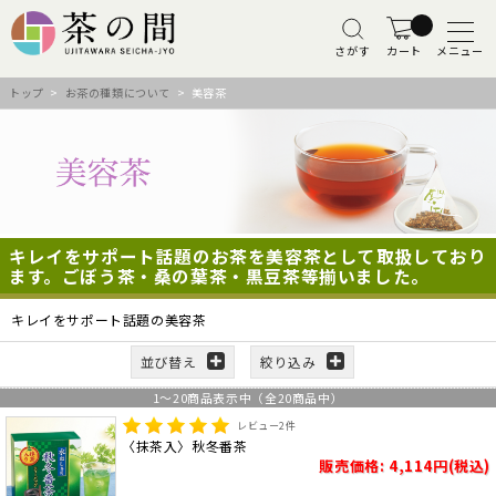
さがす
カート
メニュー
トップ
>
お茶の種類について
> 美容茶
キレイをサポート話題のお茶を美容茶として取扱しており
ます。ごぼう茶・桑の葉茶・黒豆茶等揃いました。
キレイをサポート話題の美容茶
並び替え
絞り込み
1
～
20
商品表示中（全
20
商品中）
レビュー
2
件
〈抹茶入〉秋冬番茶
販売価格: 4,114円(税込)