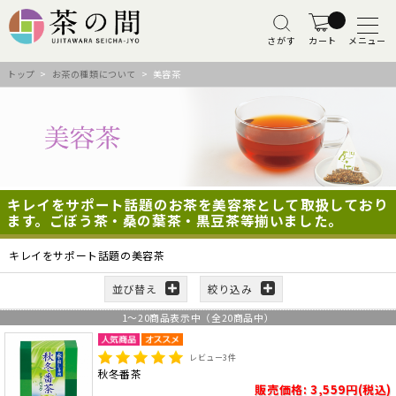
さがす
カート
メニュー
トップ
>
お茶の種類について
> 美容茶
キレイをサポート話題のお茶を美容茶として取扱しており
ます。ごぼう茶・桑の葉茶・黒豆茶等揃いました。
キレイをサポート話題の美容茶
並び替え
絞り込み
1
～
20
商品表示中（全
20
商品中）
レビュー
3
件
秋冬番茶
販売価格: 3,559円(税込)