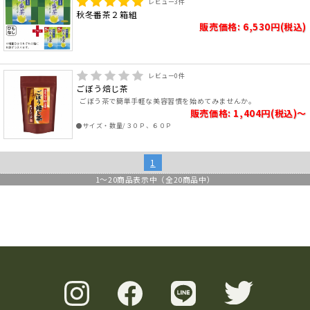
レビュー
3
件
秋冬番茶２箱組
販売価格: 6,530円(税込)
レビュー
0
件
ごぼう焙じ茶
ごぼう茶で簡単手軽な美容習慣を始めてみませんか。
販売価格: 1,404円(税込)～
●サイズ・数量/３０Ｐ、６０Ｐ
1
1
～
20
商品表示中（全
20
商品中）