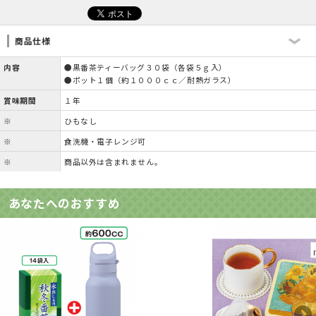
商品仕様
内容
●黒番茶ティーバッグ３０袋（各袋５ｇ入）
●ポット１個（約１０００ｃｃ／耐熱ガラス）
賞味期間
１年
※
ひもなし
※
食洗機・電子レンジ可
※
商品以外は含まれません。
あなたへのおすすめ