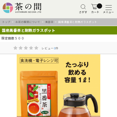
さがす
カート
メニュー
トップ
>
お茶の種類について
>
美容茶
> 国産黒番茶と耐熱ガラスポット
国産黒番茶と耐熱ガラスポット
限定個数５００
レビュー
0
件