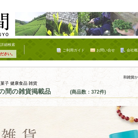
詳細検索
ご利用ガイド
お問い合せ
会社概
ださい。
載品
和雑貨か
 菓子 健康食品 雑貨
の間の雑貨掲載品
(商品数：372件)