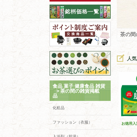
茶の間
人気
食品 菓子 健康食品 雑貨
>
茶の間の雑貨掲載
品
化粧品
ファッション（衣服）
お徳用入
入浴剤（肌湯）