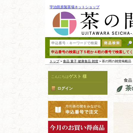
宇治田原製茶場ネットショップ
申込番号の検索は下５桁か４桁の番号で検索してく
トップ
>
食品 菓子 健康食品 雑貨
> 茶の間の雑貨掲
ゲスト 様
こんにちは
食品
茶
ログイン