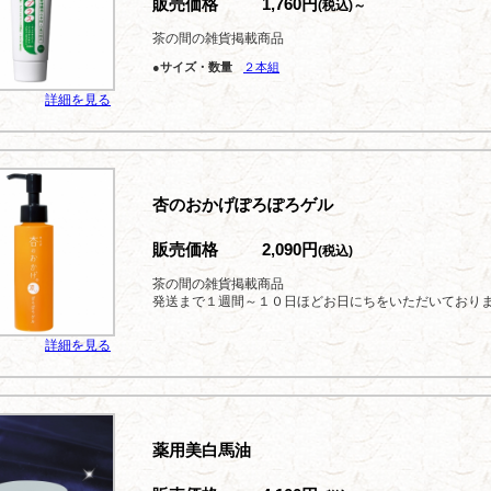
販売価格
1,760円
(税込)～
茶の間の雑貨掲載商品
●サイズ・数量
２本組
詳細を見る
杏のおかげぽろぽろゲル
販売価格
2,090円
(税込)
茶の間の雑貨掲載商品
発送まで１週間～１０日ほどお日にちをいただいており
詳細を見る
薬用美白馬油