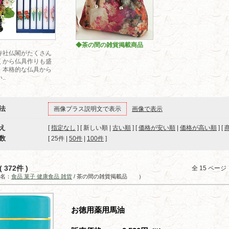
◆茶の間の雑貨掲載商品
寺社仏閣がたくさん
くから仏具作りも盛
。本格的な仏具から
..
法
画像プラス説明文で表示
画像で表示
え
[
指定なし
] [ 新しい順 |
古い順
] [
価格が安い順
|
価格が高い順
] [
数
[ 
25件
 | 
50件
 | 
100件
 ]
 372件 )
全 15 ペー
名：
食品 菓子 健康食品 雑貨
/ 茶の間の雑貨掲載品 ）
お徳用薬用馬油