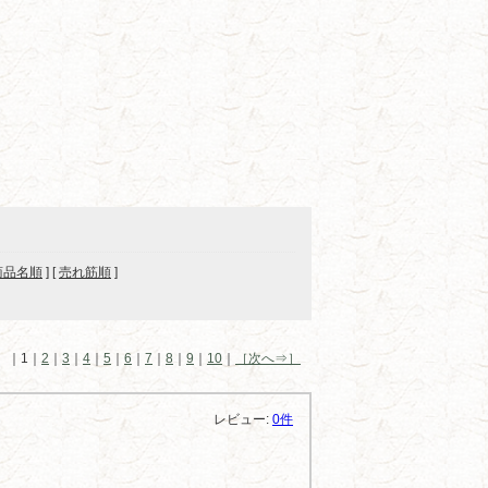
商品名順
] [
売れ筋順
]
ジ ｜1｜
2
｜
3
｜
4
｜
5
｜
6
｜
7
｜
8
｜
9
｜
10
｜
［次へ⇒］
レビュー:
0件