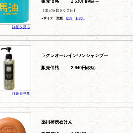
販売価格
2,530円
(税込)～
【限定個数５００個】
●サイズ・数量
徳用
お試し
詳細を見る
ラクレオールインワンシャンプー
販売価格
2,640円
(税込)
詳細を見る
薬用柿渋石けん