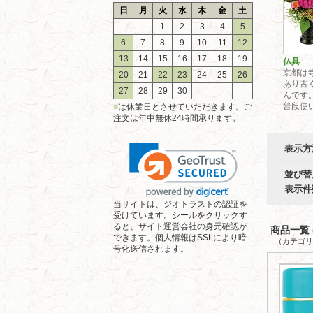
日
月
火
水
木
金
土
1
2
3
4
5
6
7
8
9
10
11
12
13
14
15
16
17
18
19
仏具
京都は
20
21
22
23
24
25
26
あり古
27
28
29
30
んです
普段使い
■
は休業日とさせていただきます。ご
注文は年中無休24時間承ります。
表示方
並び替
表示件
当サイトは、ジオトラストの認証を
受けています。シールをクリックす
ると、サイト運営会社の身元確認が
商品一覧 (
できます。個人情報はSSLにより暗
（カテゴリ
号化送信されます。