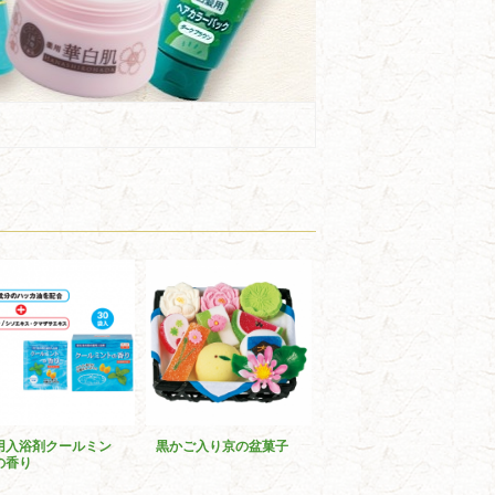
用入浴剤クールミン
黒かご入り京の盆菓子
の香り