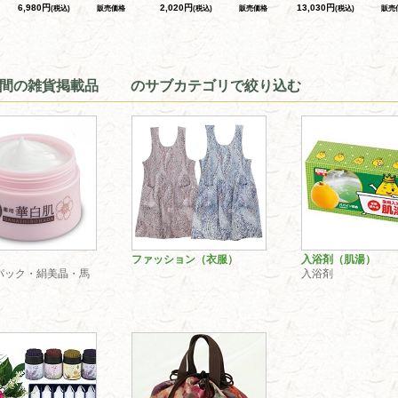
6,980円
2,020円
13,030円
(税込)
販売価格
(税込)
販売価格
(税込)
販売
の間の雑貨掲載品 のサブカテゴリで絞り込む
ファッション（衣服）
入浴剤（肌湯）
パック・絹美晶・馬
入浴剤