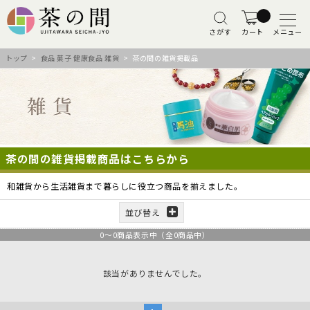
さがす
カート
メニュー
トップ
>
食品 菓子 健康食品 雑貨
> 茶の間の雑貨掲載品
茶の間の雑貨掲載商品はこちらから
和雑貨から生活雑貨まで暮らしに役立つ商品を揃えました。
並び替え
0
～
0
商品表示中（全
0
商品中）
該当がありませんでした。