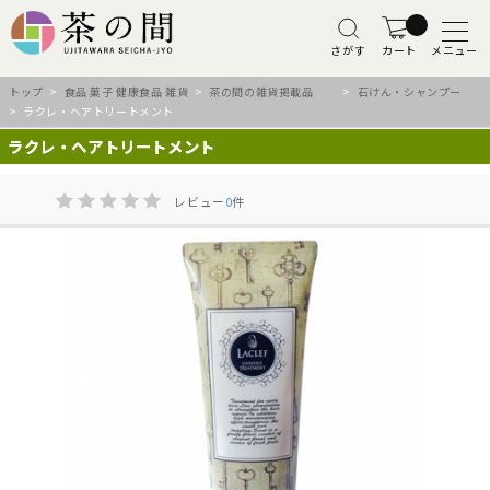
さがす
カート
メニュー
トップ
>
食品 菓子 健康食品 雑貨
>
茶の間の雑貨掲載品
>
石けん・シャンプー
> ラクレ・ヘアトリートメント
ラクレ・ヘアトリートメント
レビュー
0
件