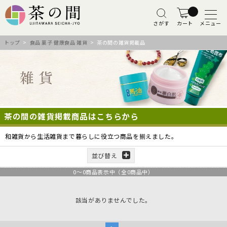
さがす
カート
メニュー
トップ
>
食品 菓子 健康食品 雑貨
> 茶の間の雑貨掲載品
茶の間の雑貨掲載商品はこちらから
和雑貨から生活雑貨まで暮らしに役立つ商品を揃えました。
並び替え
0
～
0
商品表示中（全
0
商品中）
該当がありませんでした。