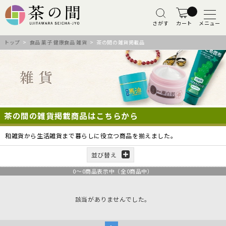
さがす
カート
メニュー
トップ
>
食品 菓子 健康食品 雑貨
> 茶の間の雑貨掲載品
茶の間の雑貨掲載商品はこちらから
和雑貨から生活雑貨まで暮らしに役立つ商品を揃えました。
並び替え
0
～
0
商品表示中（全
0
商品中）
該当がありませんでした。