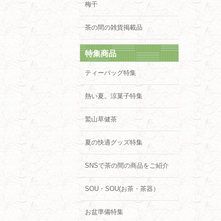
梅干
茶の間の雑貨掲載品
特集商品
ティーバッグ特集
熱い夏。涼菓子特集
鷲山草健茶
夏の快適グッズ特集
SNSで茶の間の商品をご紹介
SOU・SOU(お茶・茶器）
お盆準備特集