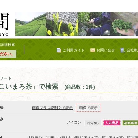
詳細検索
ご利用ガイド
お問い合せ
会社概
ださい。
ワード
こいまろ茶」で検索
(商品数：1件)
法
画像プラス説明文で表示
画像で表示
み
アイコン
え