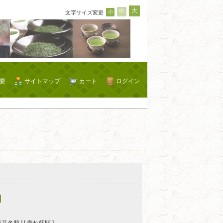
大
中
小
文字サイズ変更
要
サイトマップ
カート
ログイン