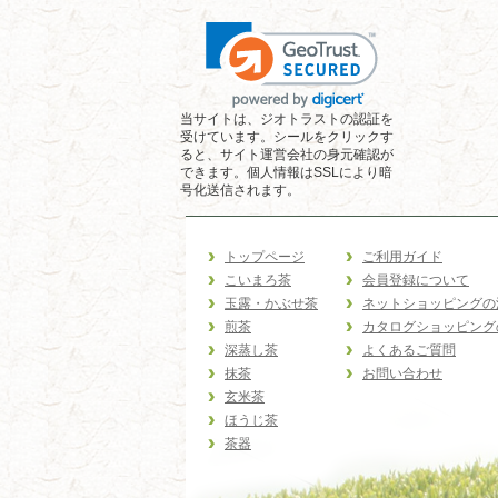
当サイトは、ジオトラストの認証を
受けています。シールをクリックす
ると、サイト運営会社の身元確認が
できます。個人情報はSSLにより暗
号化送信されます。
トップページ
ご利用ガイド
こいまろ茶
会員登録について
玉露・かぶせ茶
ネットショッピングの
煎茶
カタログショッピング
深蒸し茶
よくあるご質問
抹茶
お問い合わせ
玄米茶
ほうじ茶
茶器