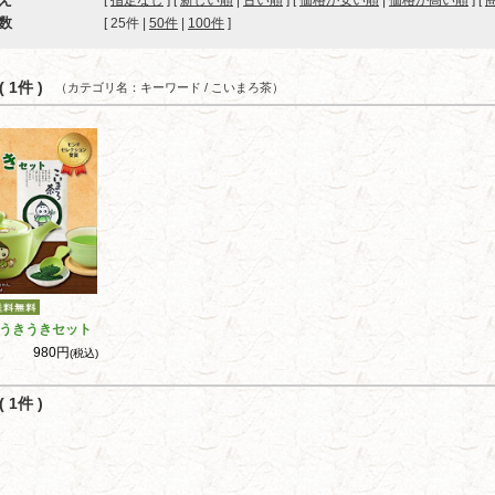
[
指定なし
] [
新しい順
|
古い順
] [
価格が安い順
|
価格が高い順
] [
数
[ 
25件
 | 
50件
 | 
100件
 ]
 1件 )
（カテゴリ名：キーワード / こいまろ茶）
うきうきセット
980円
(税込)
 1件 )