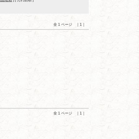
商品名順
] [ 売れ筋順 ]
全 1 ページ ｜1｜
全 1 ページ ｜1｜