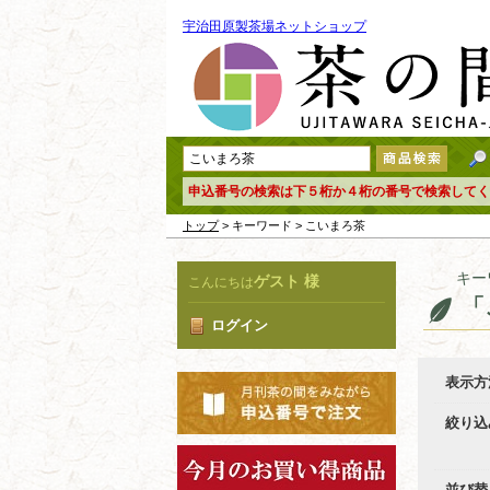
宇治田原製茶場ネットショップ
申込番号の検索は下５桁か４桁の番号で検索してく
トップ
> キーワード > こいまろ茶
キー
ゲスト 様
こんにちは
「
ログイン
表示方
絞り込
並び替