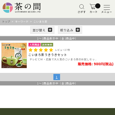
さがす
カート
メニュー
トップ
> キーワード > こいまろ茶
並び替え
絞り込み
1
～
1
商品表示中（全
1
商品中）
レビュー
27
件
こいまろ茶うきうきセット
テレビＣＭ・広告で大人気のこいまろ茶のお試しセッ..
販売価格: 980円(税込)
1
1
～
1
商品表示中（全
1
商品中）