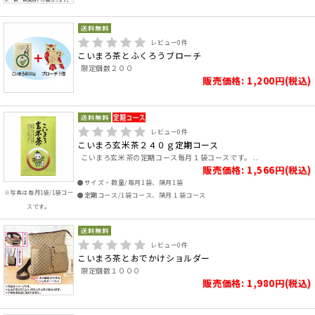
レビュー
0
件
こいまろ茶とふくろうブローチ
限定個数２００
販売価格: 1,200円(税込)
レビュー
0
件
こいまろ玄米茶２４０ｇ定期コース
こいまろ玄米茶の定期コース毎月１袋コースです。 ..
販売価格: 1,566円(税込)
●サイズ・数量/毎月1袋、隔月1袋
※写真は毎月1袋/1袋コー
●定期コース/1袋コース、隔月１袋コース
スです。
レビュー
0
件
こいまろ茶とおでかけショルダー
限定個数１０００
販売価格: 1,980円(税込)