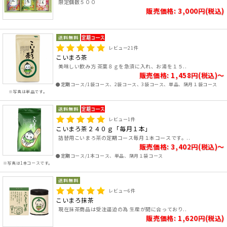
限定個数５００
販売価格: 3,000円(税込)
レビュー
21
件
こいまろ茶
美味しい飲み方 茶葉８ｇを急須に入れ、お湯を１５..
販売価格: 1,458円(税込)～
●定期コース/1袋コース、2袋コース、3袋コース、単品、隔月１袋コース
※写真は単品です。
レビュー
1
件
こいまろ茶２４０ｇ「毎月１本」
詰替用こいまろ茶の定期コース毎月１本コースです。..
販売価格: 3,402円(税込)～
●定期コース/1本コース、単品、隔月１袋コース
※写真は1本コースです。
レビュー
6
件
こいまろ抹茶
現在抹茶商品は受注逼迫の為 生産が間に合っており..
販売価格: 1,620円(税込)