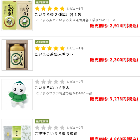
レビュー
1
件
こいまろ茶２種毎月各１袋
こいまろ茶とこいまろ玄米茶毎月各１袋ずつのコース..
販売価格: 2,914円(税込)
レビュー
1
件
こいまろ茶缶入ギフト
販売価格: 2,300円(税込)
レビュー
0
件
こいまろぬいぐるみ
こいまろファン待望の超かわいい一品！
販売価格: 3,278円(税込)
レビュー
0
件
ご挨拶こいまろ茶３箱組
販売価格: 4,860円(税込)