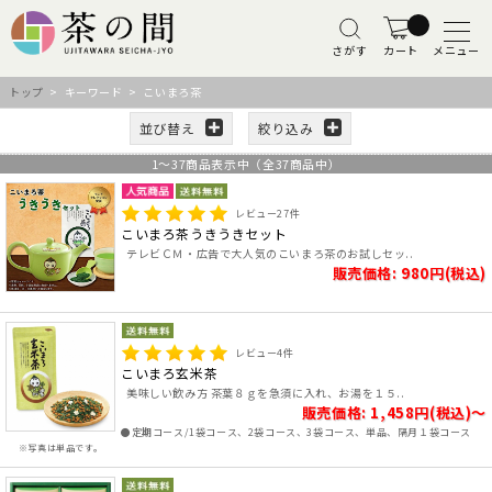
さがす
カート
メニュー
トップ
> キーワード > こいまろ茶
並び替え
絞り込み
1
～
37
商品表示中（全
37
商品中）
レビュー
27
件
こいまろ茶うきうきセット
テレビＣＭ・広告で大人気のこいまろ茶のお試しセッ..
販売価格: 980円(税込)
レビュー
4
件
こいまろ玄米茶
美味しい飲み方 茶葉８ｇを急須に入れ、お湯を１５..
販売価格: 1,458円(税込)～
●定期コース/1袋コース、2袋コース、3袋コース、単品、隔月１袋コース
※写真は単品です。