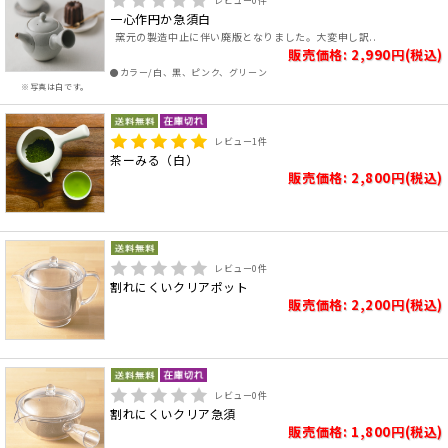
レビュー
0
件
一心作円か急須白
窯元の製造中止に伴い廃版となりました。大変申し訳..
販売価格: 2,990円(税込)
●カラー/白、黒、ピンク、グリーン
※写真は白です。
レビュー
1
件
茶ーみる（白）
販売価格: 2,800円(税込)
レビュー
0
件
割れにくいクリアポット
販売価格: 2,200円(税込)
レビュー
0
件
割れにくいクリア急須
販売価格: 1,800円(税込)