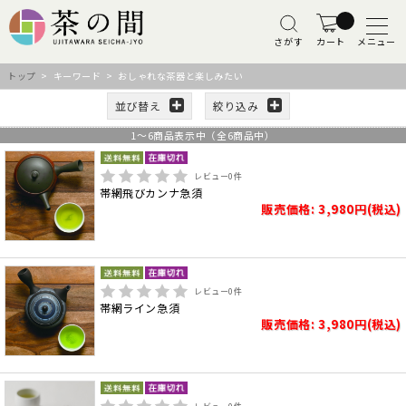
さがす
カート
メニュー
トップ
> キーワード > おしゃれな茶器と楽しみたい
並び替え
絞り込み
1
～
6
商品表示中（全
6
商品中）
レビュー
0
件
帯網飛びカンナ急須
販売価格: 3,980円(税込)
レビュー
0
件
帯網ライン急須
販売価格: 3,980円(税込)