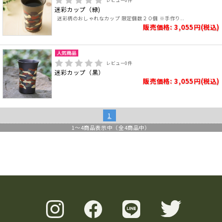
レビュー
0
件
迷彩カップ（緑)
迷彩柄のおしゃれなカップ 限定個数２０個 ※手作り..
販売価格: 3,055円(税込)
レビュー
0
件
迷彩カップ（黒）
販売価格: 3,055円(税込)
1
1
～
4
商品表示中（全
4
商品中）