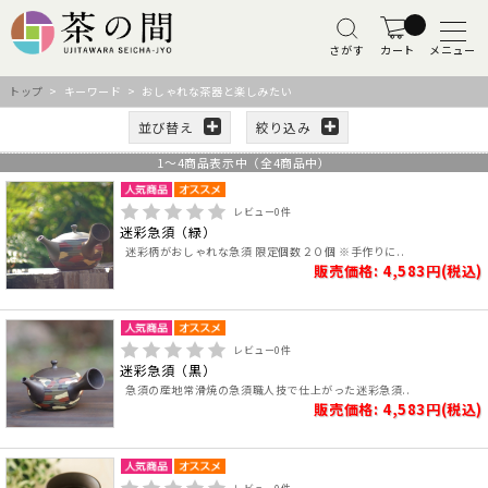
さがす
カート
メニュー
トップ
> キーワード > おしゃれな茶器と楽しみたい
並び替え
絞り込み
1
～
4
商品表示中（全
4
商品中）
レビュー
0
件
迷彩急須（緑）
迷彩柄がおしゃれな急須 限定個数２０個 ※手作りに..
販売価格: 4,583円(税込)
レビュー
0
件
迷彩急須（黒）
急須の産地常滑焼の急須職人技で仕上がった迷彩急須..
販売価格: 4,583円(税込)