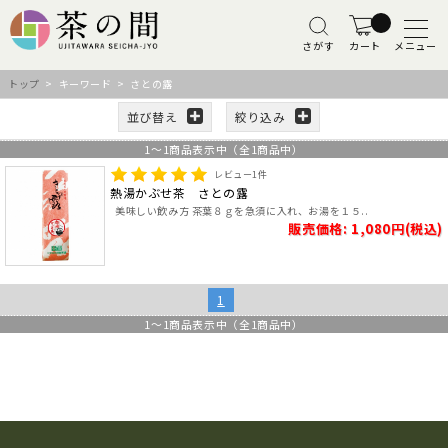
さがす
カート
メニュー
トップ
> キーワード > さとの露
並び替え
絞り込み
1
～
1
商品表示中（全
1
商品中）
レビュー
1
件
熱湯かぶせ茶 さとの露
美味しい飲み方 茶葉８ｇを急須に入れ、お湯を１５..
販売価格: 1,080円(税込)
1
1
～
1
商品表示中（全
1
商品中）