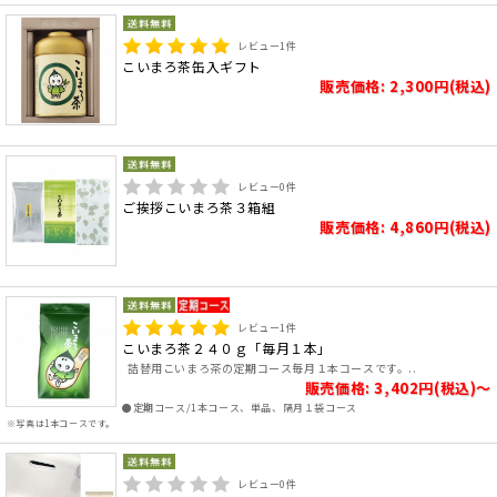
レビュー
1
件
こいまろ茶缶入ギフト
販売価格: 2,300円(税込)
レビュー
0
件
ご挨拶こいまろ茶３箱組
販売価格: 4,860円(税込)
レビュー
1
件
こいまろ茶２４０ｇ「毎月１本」
詰替用こいまろ茶の定期コース毎月１本コースです。..
販売価格: 3,402円(税込)～
●定期コース/1本コース、単品、隔月１袋コース
※写真は1本コースです。
レビュー
0
件