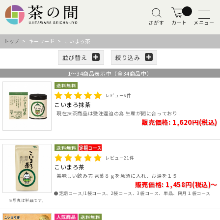
さがす
カート
メニュー
トップ
> キーワード > こいまろ茶
並び替え
絞り込み
1
～
34
商品表示中（全
34
商品中）
レビュー
6
件
こいまろ抹茶
現在抹茶商品は受注逼迫の為 生産が間に合っており..
販売価格: 1,620円(税込)
レビュー
21
件
こいまろ茶
美味しい飲み方 茶葉８ｇを急須に入れ、お湯を１５..
販売価格: 1,458円(税込)～
●定期コース/1袋コース、2袋コース、3袋コース、単品、隔月１袋コース
※写真は単品です。