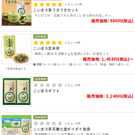
レビュー
27
件
こいまろ茶うきうきセット
テレビＣＭ・広告で大人気のこいまろ茶のお試しセッ..
販売価格: 980円(税込)
レビュー
4
件
こいまろ玄米茶
美味しい飲み方 茶葉８ｇを急須に入れ、お湯を１５..
販売価格: 1,458円(税込)～
●定期コース/1袋コース、2袋コース、3袋コース、単品、隔月１袋コース
※写真は単品です。
レビュー
0
件
こいまろギフト
販売価格: 3,240円(税込)
レビュー
0
件
こいまろ茶花菱七宝ポイポイ急須
限定個数２０００ 注文集中につき、発送までにお時..