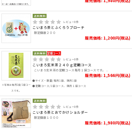
販売価格: 1,980円(税込)
レビュー
0
件
こいまろ茶とふくろうブローチ
限定個数２００
販売価格: 1,200円(税込)
レビュー
0
件
こいまろ玄米茶２４０ｇ定期コース
こいまろ玄米茶の定期コース毎月１袋コースです。 ..
販売価格: 1,566円(税込)
●サイズ・数量/毎月1袋、隔月1袋
※写真は毎月1袋/1袋コー
●定期コース/1袋コース、隔月１袋コース
スです。
レビュー
0
件
こいまろ茶とおでかけショルダー
限定個数１０００
販売価格: 1,980円(税込)