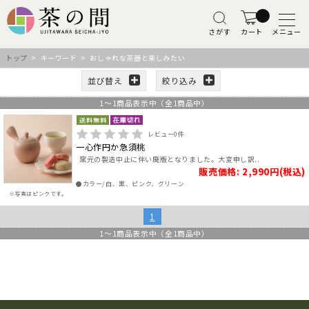
さがす
カート
メニュー
トップ
> キーワード > おしゃれな茶器と楽しみたい
並び替え
絞り込み
1
～
1
商品表示中（全
1
商品中）
レビュー
0
件
一心作円か急須桃
窯元の製造中止に伴い廃版となりました。大変申し訳..
販売価格: 2,990円(税込)
●カラー/白、黒、ピンク、グリーン
※写真はピンクです。
1
1
～
1
商品表示中（全
1
商品中）